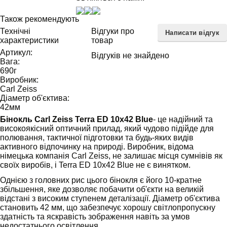
Також рекомендують
Технічні
Відгуки про
Написати відгук
характеристики
товар
Артикул:
Відгуків не знайдено
Вага:
690
г
Виробник:
Carl Zeiss
Діаметр об'єктива:
42
мм
Бінокль Carl Zeiss Terra ED 10х42 Blue
- це надійний та
високоякісний оптичний прилад, який чудово підійде для
полювання, тактичної підготовки та будь-яких видів
активного відпочинку на природі. Виробник, відома
німецька компанія Carl Zeiss, не залишає місця сумнівів як
своїх виробів, і Terra ED 10х42 Blue не є винятком.
Однією з головних рис цього бінокля є його 10-кратне
збільшення, яке дозволяє побачити об'єкти на великій
відстані з високим ступенем деталізації. Діаметр об'єктива
становить 42 мм, що забезпечує хорошу світлопропускну
здатність та яскравість зображення навіть за умов
недостатнього освітлення.