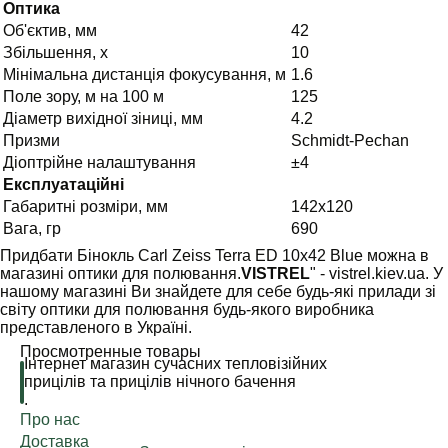
Оптика
Об'єктив, мм
42
Збільшення, х
10
Мінімальна дистанція фокусування, м
1.6
Поле зору, м на 100 м
125
Діаметр вихідної зіниці, мм
4.2
Призми
Schmidt-Pechan
Діоптрійне налаштування
±4
Експлуатаційні
Габаритні розміри, мм
142x120
Вага, гр
690
Придбати Бінокль Carl Zeiss Terra ED 10х42 Blue можна в
магазині оптики для полювання.
VISTREL
" - vistrel.kiev.ua. У
нашому магазині Ви знайдете для себе будь-які прилади зі
світу оптики для полювання будь-якого виробника
представленого в Україні.
Просмотренные товары
Інтернет магазин сучасних тепловізійних
прицілів та прицілів нічного бачення
.
Про нас
Доставка