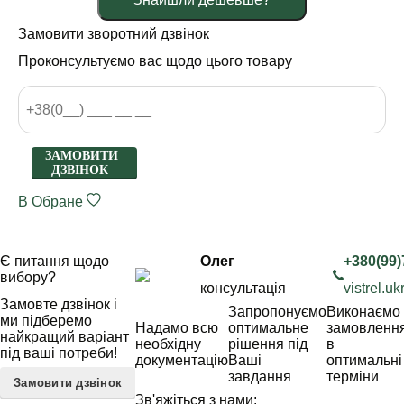
Замовити зворотний дзвінок
Проконсультуємо вас щодо цього товару
ЗАМОВИТИ
ДЗВІНОК
В Обране
Є питання щодо
Олег
+380(99)
вибору?
консультація
vistrel.
Замовте дзвінок і
Запропонуємо
Виконаємо
ми підберемо
Надамо всю
оптимальне
замовленн
найкращий варіант
необхідну
рішення під
в
під ваші потреби!
документацію
Ваші
оптимальні
завдання
терміни
Замовити дзвінок
Зв'яжіться з нами: