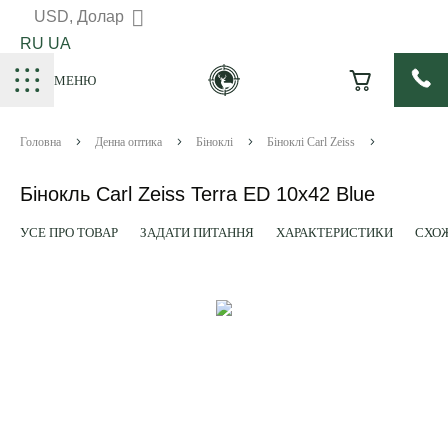
USD, Долар
RU
UA
МЕНЮ
Головна
Денна оптика
Біноклі
Біноклі Carl Zeiss
Бінокль Carl Zeiss Terra ED 10х42 Blue
УСЕ ПРО ТОВАР
ЗАДАТИ ПИТАННЯ
ХАРАКТЕРИСТИКИ
СХОЖ