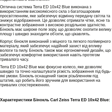
Оптична система Terra ED 10х42 Blue виконана з
використанням високоякісного скла з багатошаровим
просвітленням, яке забезпечує відмінну передачу світла та
знижує відображення. Це дозволяє отримати чітке, ясне та
контрастне зображення з високою роздільною здатністю.
Бінокль має широке поле зору, що дозволяє охопити велику
площу і швидко знаходити об'єкти, що цікавлять.
Корпус бінокля виконаний з міцного та легкого полімерного
матеріалу, який забезпечує надійний захист від впливу
вологи та пилу. Бінокль також має ергономічний дизайн, що
забезпечує комфортне використання навіть протягом
тривалого часу.
Terra ED 10х42 Blue має фокусне колесо, яке дозволяє
швидко та точно налаштувати різкість зображення під будь-
які умови. Бінокль оснащений також різьбленням під
штатив, що робить його зручним для використання на
тривалих спостереженнях.
Характеристики Бінокль Carl Zeiss Terra ED 10х42 Blue: