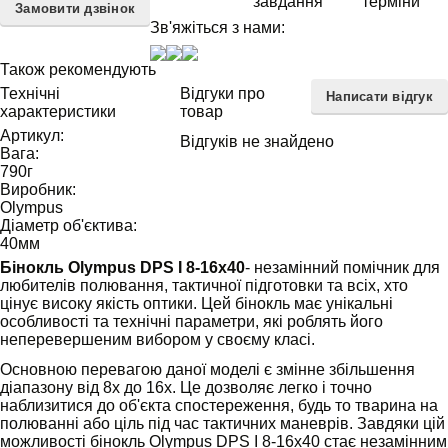
завдання
терміни
Замовити дзвінок
Зв'яжіться з нами:
Також рекомендують
Технічні
Відгуки про
Написати відгук
характеристики
товар
Артикул:
Відгуків не знайдено
Вага:
790
г
Виробник:
Olympus
Діаметр об'єктива:
40
мм
Бінокль Olympus DPS I 8-16x40
- незамінний помічник для
любителів полювання, тактичної підготовки та всіх, хто
цінує високу якість оптики. Цей бінокль має унікальні
особливості та технічні параметри, які роблять його
неперевершеним вибором у своєму класі.
Основною перевагою даної моделі є змінне збільшення
діапазону від 8x до 16x. Це дозволяє легко і точно
наблизитися до об'єкта спостереження, будь то тварина на
полюванні або ціль під час тактичних маневрів. Завдяки цій
можливості бінокль Olympus DPS I 8-16x40 стає незамінним