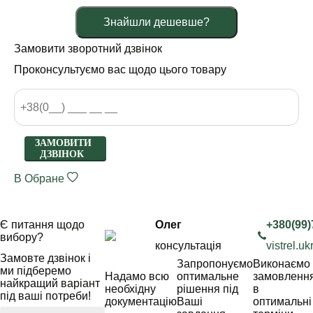
Знайшли дешевше?
Замовити зворотний дзвінок
Проконсультуємо вас щодо цього товару
ЗАМОВИТИ
ДЗВІНОК
В Обране
Є питання щодо
Олег
+380(99)
вибору?
консультація
vistrel.
Замовте дзвінок і
Запропонуємо
Виконаємо
ми підберемо
Надамо всю
оптимальне
замовленн
найкращий варіант
необхідну
рішення під
в
під ваші потреби!
документацію
Ваші
оптимальні