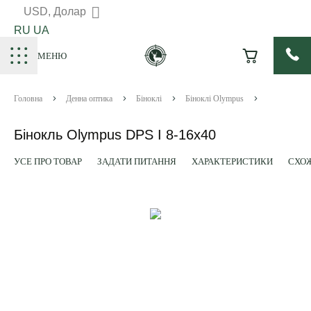
USD, Долар
RU
UA
МЕНЮ
Головна
Денна оптика
Біноклі
Біноклі Olympus
Бінокль Olympus DPS I 8-16x40
УСЕ ПРО ТОВАР
ЗАДАТИ ПИТАННЯ
ХАРАКТЕРИСТИКИ
СХОЖ