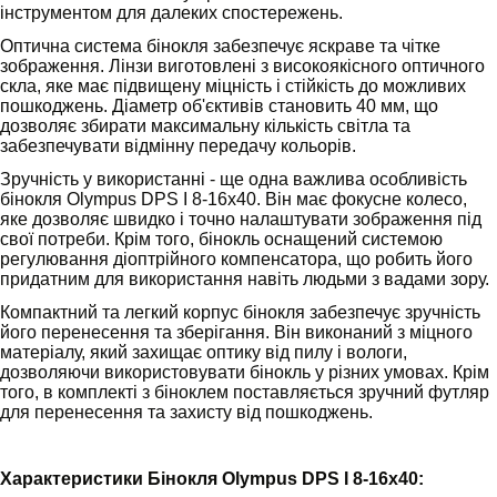
інструментом для далеких спостережень.
Оптична система бінокля забезпечує яскраве та чітке
зображення. Лінзи виготовлені з високоякісного оптичного
скла, яке має підвищену міцність і стійкість до можливих
пошкоджень. Діаметр об'єктивів становить 40 мм, що
дозволяє збирати максимальну кількість світла та
забезпечувати відмінну передачу кольорів.
Зручність у використанні - ще одна важлива особливість
бінокля Olympus DPS I 8-16x40. Він має фокусне колесо,
яке дозволяє швидко і точно налаштувати зображення під
свої потреби. Крім того, бінокль оснащений системою
регулювання діоптрійного компенсатора, що робить його
придатним для використання навіть людьми з вадами зору.
Компактний та легкий корпус бінокля забезпечує зручність
його перенесення та зберігання. Він виконаний з міцного
матеріалу, який захищає оптику від пилу і вологи,
дозволяючи використовувати бінокль у різних умовах. Крім
того, в комплекті з біноклем поставляється зручний футляр
для перенесення та захисту від пошкоджень.
Характеристики Бінокля Olympus DPS I 8-16x40: