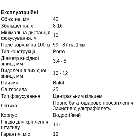
Експлуатаційні
Об'єктив, мм
40
Збільшення, х
8-16
Мінімальна дистанція
10
фокусування, м
Поле зору, м на 100 м
59 - 87 на 1 км
Тип конструкції
Porro
Діаметр вихідної
3,4 - 5
зіниці, мм
Видалення вихідної
10 - 12
зіниці, мм
Призми
Bak4
Світлосила
25
Тип фокусування
Центральним кільцем
Повне багатошарове просвітлення.
Оптика
Захист від ультрафіолету.
Корпус
Водостійкий
Гніздо для кріплення
Так
штативу
Гарантія, міс
12