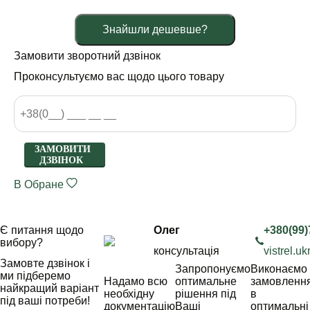
Знайшли дешевше?
Замовити зворотний дзвінок
Проконсультуємо вас щодо цього товару
ЗАМОВИТИ
ДЗВІНОК
В Обране
Є питання щодо
Олег
+380(99)
вибору?
консультація
vistrel.
Замовте дзвінок і
Запропонуємо
Виконаємо
ми підберемо
Надамо всю
оптимальне
замовленн
найкращий варіант
необхідну
рішення під
в
під ваші потреби!
документацію
Ваші
оптимальні