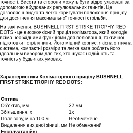
точності. Висота та сторони можуть бути відрегульовані за
допомогою вбудованих регулювальних гвинтів. Це
дозволяє швидко та легко коригувати положення прицілу
для досягнення максимальної точності стрільби.
На закінчення, BUSHNELL FIRST STRIKE TROPHY RED
DOTS - це високоякісний приціл коліматора, який володіє
всіма необхідними функціями для полювання, тактичної
підготовки і стрілянини. Його міцний корпус, якісна оптична
система, компактні розміри та легка вага роблять його
ідеальним вибором для тих, хто шукає надійність та
точність у будь-яких умовах.
Характеристики Коліматорного прицілу BUSHNELL
FIRST STRIKE TROPHY RED DOTS:
Оптика
Об'єктив, мм
22 мм
Збільшення, х
1x
Поле зору, м на 100 м
Необмежене
Видалення вихідної зіниці, мм
Не обмежений
Експлуатаційні