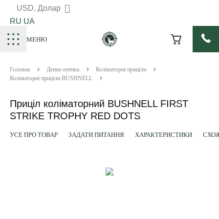
USD, Долар
RU
UA
МЕНЮ
Головна
Денна оптика
Коліматорні приціли
Коліматорні приціли BUSHNELL
Приціл коліматорний BUSHNELL FIRST
STRIKE TROPHY RED DOTS
УСЕ ПРО ТОВАР
ЗАДАТИ ПИТАННЯ
ХАРАКТЕРИСТИКИ
СХОЖ