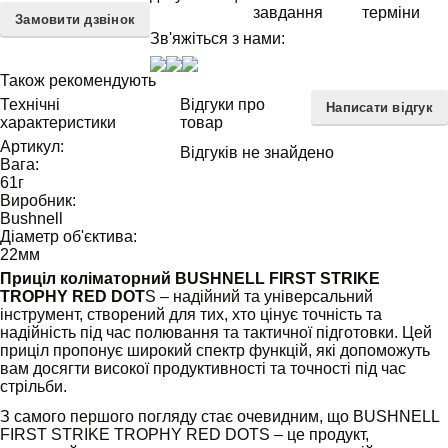
завдання
терміни
Замовити дзвінок
Зв'яжіться з нами:
Також рекомендують
Технічні
Відгуки про
Написати відгук
характеристики
товар
Артикул:
Відгуків не знайдено
Вага:
61
г
Виробник:
Bushnell
Діаметр об'єктива:
22
мм
Приціл коліматорний BUSHNELL FIRST STRIKE
TROPHY RED DOT
S – надійний та універсальний
інструмент, створений для тих, хто цінує точність та
надійність під час полювання та тактичної підготовки. Цей
приціл пропонує широкий спектр функцій, які допоможуть
вам досягти високої продуктивності та точності під час
стрільби.
З самого першого погляду стає очевидним, що BUSHNELL
FIRST STRIKE TROPHY RED DOTS – це продукт,