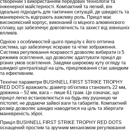
створений з використанням передових технологій та
інженерної майстерності. Компактний та легкий, він
ідеально підходить для тактичних ситуацій, де швидкість та
маневреність відіграють важливу роль. Приціл має
високоякісний корпус, виконаний із міцного алюмінієвого
сплаву, що забезпечує довговічність та захист від зовнішніх
впливів.
Однією з особливостей цього прицілу є його оптична
система, що забезпечує яскраве та чітке зображення.
Система регулювання яскравості дозволяє вибирати із 5
режимів освітлення, що дозволяє адаптувати приціл до
різних умов освітлення. Завдяки широкому куту огляду та
швидкої централізації на ціль, прицілювання стає швидким
та ефективним.
Технічні параметри BUSHNELL FIRST STRIKE TROPHY
RED DOTS вражають: діаметр об'єктива становить 22 мм,
довжина – 52 мм, вага – лише 61 грам. Це означає, що
приціл легко встановлюється на будь-яку рушницю чи
пістолет, не додаючи зайвої ваги та габаритів. Компактний
розмір дозволяє швидко наводитися на ціль та зберігати
маневреність зброї.
Приціл BUSHNELL FIRST STRIKE TROPHY RED DOTS
оснащений простим та зручним механізмом регулювання