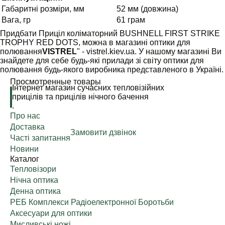
Габаритні розміри, мм
52 мм (довжина)
Вага, гр
61 грам
Придбати Приціл коліматорний BUSHNELL FIRST STRIKE
TROPHY RED DOTS, можна в магазині оптики для
полювання
VISTREL
" - vistrel.kiev.ua. У нашому магазині Ви
знайдете для себе будь-які прилади зі світу оптики для
полювання будь-якого виробника представленого в Україні.
Просмотренные товары
Інтернет магазин сучасних тепловізійних
прицілів та прицілів нічного бачення
.
Про нас
Доставка
Замовити дзвінок
Часті запитання
Новини
Каталог
Тепловізори
Нічна оптика
Денна оптика
РЕБ Комплекси Радіоелектронної Боротьби
Аксесуари для оптики
Мисливські ножі