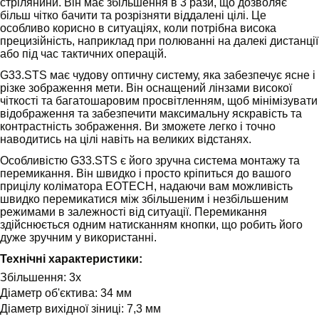
стрілянини. Він має збільшення в 3 рази, що дозволяє
більш чітко бачити та розрізняти віддалені цілі. Це
особливо корисно в ситуаціях, коли потрібна висока
прецизійність, наприклад при полюванні на далекі дистанції
або під час тактичних операцій.
G33.STS має чудову оптичну систему, яка забезпечує ясне і
різке зображення мети. Він оснащений лінзами високої
чіткості та багатошаровим просвітленням, щоб мінімізувати
відображення та забезпечити максимальну яскравість та
контрастність зображення. Ви зможете легко і точно
наводитись на цілі навіть на великих відстанях.
Особливістю G33.STS є його зручна система монтажу та
перемикання. Він швидко і просто кріпиться до вашого
прицілу коліматора EOTECH, надаючи вам можливість
швидко перемикатися між збільшеним і незбільшеним
режимами в залежності від ситуації. Перемикання
здійснюється одним натисканням кнопки, що робить його
дуже зручним у використанні.
Технічні характеристики:
Збільшення: 3x
Діаметр об'єктива: 34 мм
Діаметр вихідної зіниці: 7,3 мм