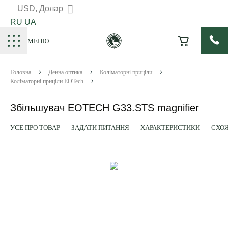
USD, Долар
RU
UA
МЕНЮ
Головна
Денна оптика
Коліматорні приціли
Коліматорні приціли EOTech
Збільшувач EOTECH G33.STS magnifier
УСЕ ПРО ТОВАР
ЗАДАТИ ПИТАННЯ
ХАРАКТЕРИСТИКИ
СХОЖ