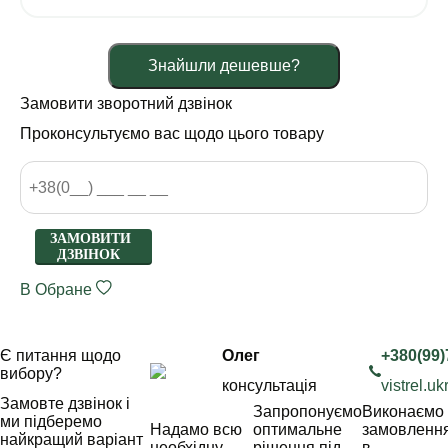
Знайшли дешевше?
Замовити зворотний дзвінок
Проконсультуємо вас щодо цього товару
ЗАМОВИТИ
ДЗВІНОК
В Обране
Є питання щодо
Олег
+380(99)
вибору?
консультація
vistrel.
Замовте дзвінок і
Запропонуємо
Виконаємо
ми підберемо
Надамо всю
оптимальне
замовленн
найкращий варіант
необхідну
рішення під
в