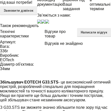
під ваші потреби!
документацію
Ваші
оптимальні
завдання
терміни
Замовити дзвінок
Зв'яжіться з нами:
Також рекомендують
Технічні
Відгуки про
Написати відгук
характеристики
товар
Артикул:
Відгуків не знайдено
Вага:
336
г
Виробник:
EOTech
Діаметр об'єктива:
34
мм
Збільшувач EOTECH G33.STS
- це високоякісний оптичний
пристрій, розроблений спеціально для покращення
можливостей та точності вашого коліматорного прицілу.
Якщо ви прагнете ще більш дальнім і точним пострілам,
цей збільшувач стане незамінним аксесуаром.
З G33.STS ви зможете значно збільшити поле зору під час