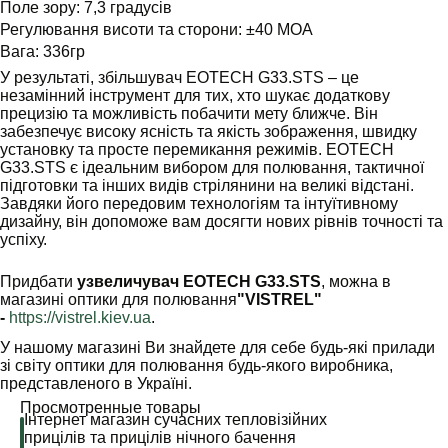
Поле зору: 7,3 градусів
Регулювання висоти та сторони: ±40 МОА
Вага: 336гр
У результаті, збільшувач EOTECH G33.STS – це
незамінний інструмент для тих, хто шукає додаткову
прецизію та можливість побачити мету ближче. Він
забезпечує високу ясність та якість зображення, швидку
установку та просте перемикання режимів. EOTECH
G33.STS є ідеальним вибором для полювання, тактичної
підготовки та інших видів стрілянини на великі відстані.
Завдяки його передовим технологіям та інтуїтивному
дизайну, він допоможе вам досягти нових рівнів точності та
успіху.
Придбати
у
звеличувач EOTECH G33.STS
, можна в
магазині оптики для полювання
"VISTREL"
-
https://vistrel.kiev.ua
.
У нашому магазині Ви знайдете для себе будь-які прилади
зі світу оптики для полювання будь-якого виробника,
представленого в Україні.
Просмотренные товары
Інтернет магазин сучасних тепловізійних
прицілів та прицілів нічного бачення