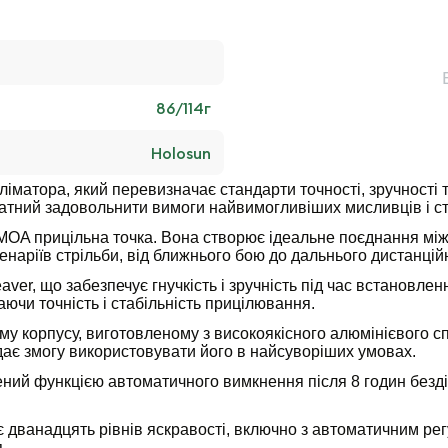
86/114
г
Holosun
оліматора, який перевизначає стандарти точності, зручності т
 здатний задовольнити вимоги найвимогливіших мисливців і ст
A прицільна точка. Вона створює ідеальне поєднання між ш
наріїв стрільби, від ближнього бою до дальнього дистанційн
r, що забезпечує гнучкість і зручність під час встановлення
ючи точність і стабільність прицілювання.
у корпусу, виготовленому з високоякісного алюмінієвого спл
 дає змогу використовувати його в найсуворіших умовах.
ний функцією автоматичного вимкнення після 8 годин безді
 дванадцять рівнів яскравості, включно з автоматичним ре
.