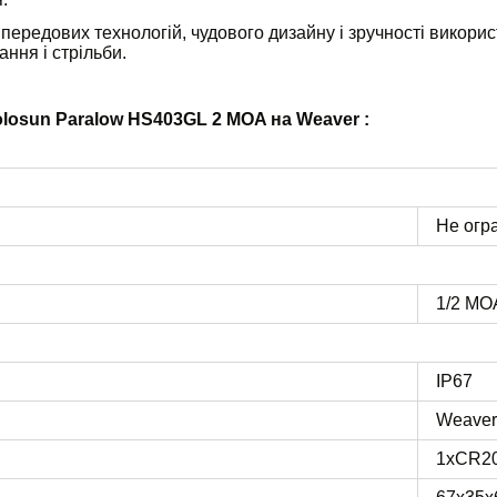
ередових технологій, чудового дизайну і зручності викори
ння і стрільби.
losun Paralow HS403GL 2 MOA на Weaver :
Не огр
1/2 MO
IP67
Weaver/
1хCR2