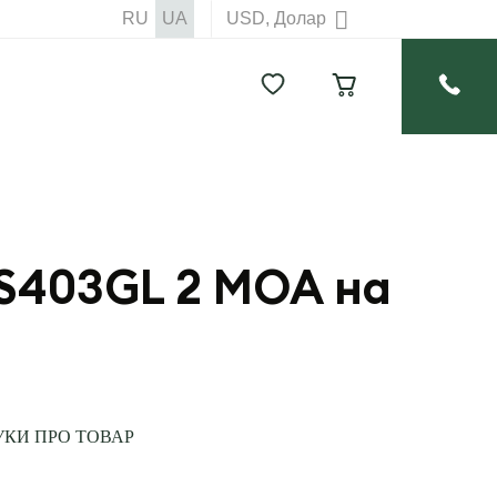
RU
UA
USD, Долар
HS403GL 2 MOA на
УКИ ПРО ТОВАР