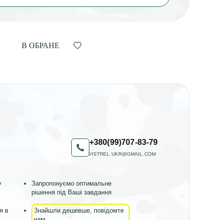
В ОБРАНЕ
+380(99)707-83-79
VISTREL.UKR@GMAIL.COM
у
Запропонуємо оптимальне
рішення під Ваші завдання
я в
Знайшли дешевше, повідомте
нам