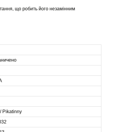
стання, що робить його незамінним
аничено
A
 Pikatinny
032