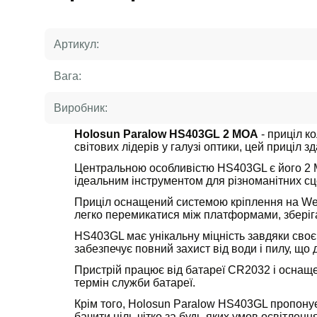
Артикул:
Вага:
Виробник:
Holosun Paralow HS403GL 2 MOA
- приціл к
світових лідерів у галузі оптики, цей приціл
Центральною особливістю HS403GL є його 2 MO
ідеальним інструментом для різноманітних сце
Приціл оснащений системою кріплення на Weave
легко перемикатися між платформами, зберіга
HS403GL має унікальну міцність завдяки своєм
забезпечує повний захист від води і пилу, що
Пристрій працює від батареї CR2032 і оснаще
термін служби батареї.
Крім того, Holosun Paralow HS403GL пропонує
бачити ціль чітко за будь-яких умов освітлення