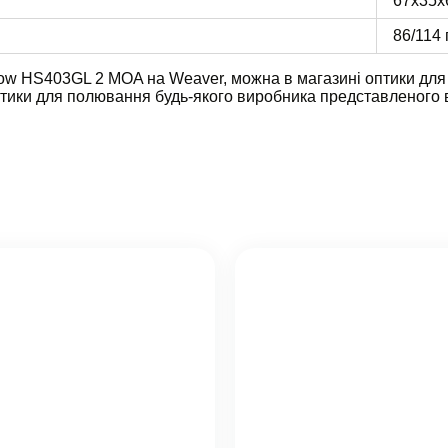
67x35x
86/114
ow HS403GL 2 MOA на Weaver, можна в магазині оптики дл
оптики для полювання будь-якого виробника представленого в