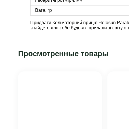
Габаритні розміри, мм
Вага, гр
Придбати Коліматорний приціл Holosun Paral
знайдете для себе будь-які прилади зі світу 
Просмотренные товары