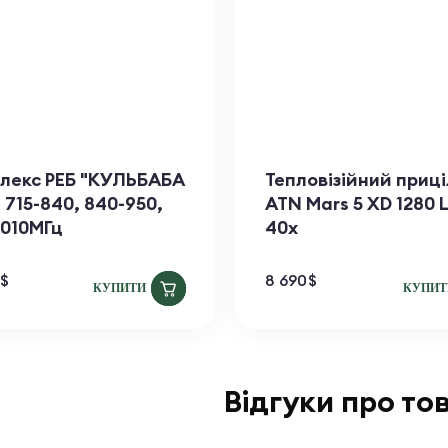
лекс РЕБ "КУЛЬБАБА
Тепловізійний приці
. 715-840, 840-950,
ATN Mars​ 5 XD 1280 
1010МГц
40x
$
8 690
$
КУПИТИ
КУПИТ
Відгуки про то