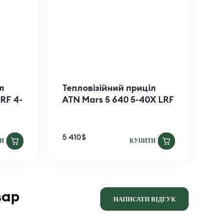
л
Тепловізійний приціл
П
LRF 4-
ATN Mars​ 5 640 5-40X LRF
A
5 410
$
1
И
КУПИТИ
вар
НАПИСАТИ ВІДГУК