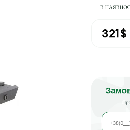
В НАЯВНОС
321
$
Замов
Про