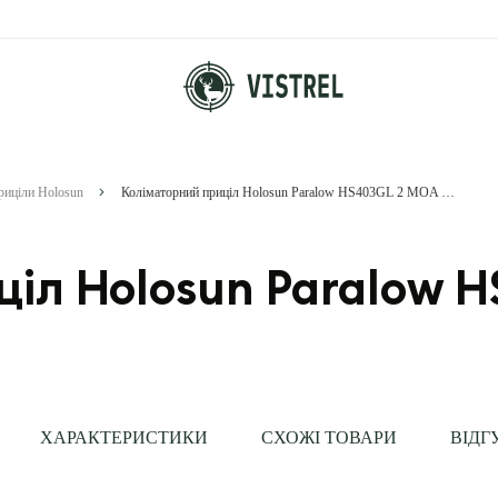
риціли Holosun
Коліматорний приціл Holosun Paralow HS403GL 2 MOA на Weaver
ціл Holosun Paralow 
ХАРАКТЕРИСТИКИ
СХОЖІ ТОВАРИ
ВІДГ