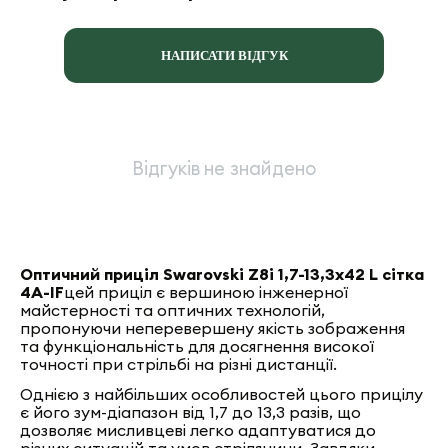
НАПИСАТИ ВІДГУК
Відгуків не знайдено
Оптичний приціл Swarovski Z8i 1,7-13,3x42 L сітка
4A-IF
цей приціл є вершиною інженерної
майстерності та оптичних технологій,
пропонуючи неперевершену якість зображення
та функціональність для досягнення високої
точності при стрільбі на різні дистанції.
Однією з найбільших особливостей цього прицілу
є його зум-діапазон від 1,7 до 13,3 разів, що
дозволяє мисливцеві легко адаптуватися до