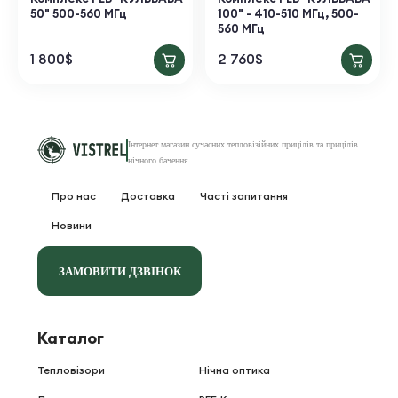
50" 500-560 МГц
100" - 410-510 МГц, 500-
560 МГц
1 800
$
2 760
$
Інтернет магазин сучасних тепловізійних
прицілів та прицілів
нічного бачення
.
Про нас
Доставка
Часті запитання
Новини
ЗАМОВИТИ ДЗВІНОК
Каталог
Тепловізори
Нічна оптика