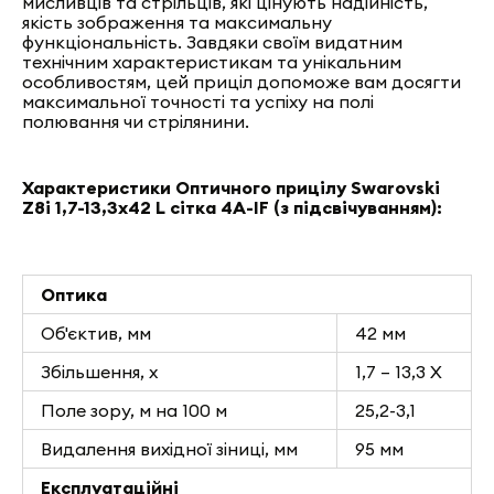
мисливців та стрільців, які цінують надійність,
якість зображення та максимальну
функціональність. Завдяки своїм видатним
технічним характеристикам та унікальним
особливостям, цей приціл допоможе вам досягти
максимальної точності та успіху на полі
полювання чи стрілянини.
Характеристики Оптичного прицілу Swarovski
Z8i 1,7-13,3x42 L сітка 4A-IF (з підсвічуванням):
Оптика
Об'єктив, мм
42 мм
Збільшення, х
1,7 – 13,3 X
Поле зору, м на 100 м
25,2-3,1
Видалення вихідної зіниці, мм
95 мм
Експлуатаційні