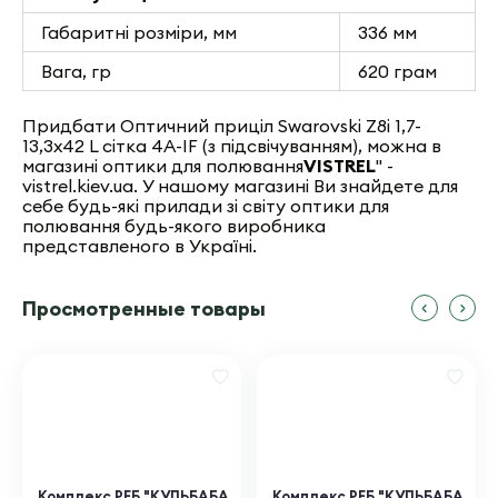
Габаритні розміри, мм
336 мм
Вага, гр
620 грам
Придбати Оптичний приціл Swarovski Z8i 1,7-
13,3x42 L сітка 4A-IF (з підсвічуванням), можна в
магазині оптики для полювання
VISTREL
" -
vistrel.kiev.ua. У нашому магазині Ви знайдете для
себе будь-які прилади зі світу оптики для
полювання будь-якого виробника
представленого в Україні.
Просмотренные товары
Комплекс РЕБ "КУЛЬБАБА
Комплекс РЕБ "КУЛЬБАБА