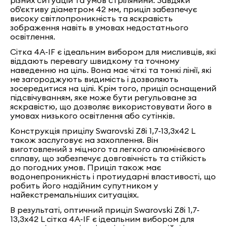
різних ситуацій та умов стрілянини. Завдяки
об'єктиву діаметром 42 мм, приціл забезпечує
високу світлопроникність та яскравість
зображення навіть в умовах недостатнього
освітлення.
Сітка 4A-IF є ідеальним вибором для мисливців, які
віддають перевагу швидкому та точному
наведенню на ціль. Вона має чіткі та тонкі лінії, які
не загороджують видимість і дозволяють
зосередитися на цілі. Крім того, приціл оснащений
підсвічуванням, яке може бути регульоване за
яскравістю, що дозволяє використовувати його в
умовах низького освітлення або сутінків.
Конструкція прицілу Swarovski Z8i 1,7-13,3x42 L
також заслуговує на захоплення. Він
виготовлений з міцного та легкого алюмінієвого
сплаву, що забезпечує довговічність та стійкість
до погодних умов. Приціл також має
водонепроникність і протиударні властивості, що
робить його надійним супутником у
найекстремальніших ситуаціях.
В результаті, оптичний приціл Swarovski Z8i 1,7-
13,3x42 L сітка 4A-IF є ідеальним вибором для