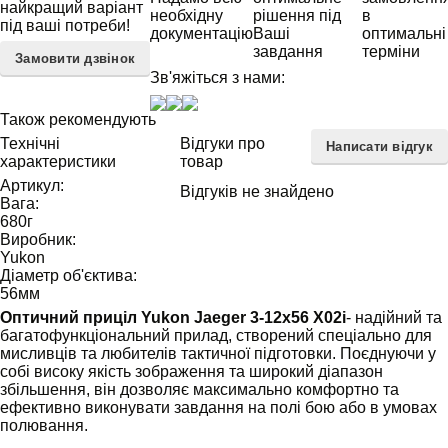
найкращий варіант
необхідну
рішення під
в
під ваші потреби!
документацію
Ваші
оптимальні
завдання
терміни
Замовити дзвінок
Зв'яжіться з нами:
Також рекомендують
Технічні
Відгуки про
Написати відгук
характеристики
товар
Артикул:
Відгуків не знайдено
Вага:
680
г
Виробник:
Yukon
Діаметр об'єктива:
56
мм
Оптичний приціл Yukon Jaeger 3-12x56 X02і
- надійний та
багатофункціональний прилад, створений спеціально для
мисливців та любителів тактичної підготовки. Поєднуючи у
собі високу якість зображення та широкий діапазон
збільшення, він дозволяє максимально комфортно та
ефективно виконувати завдання на полі бою або в умовах
полювання.