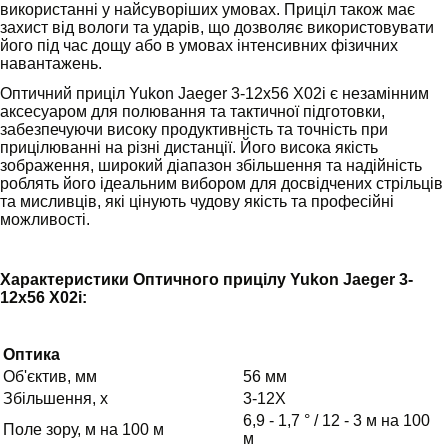
використанні у найсуворіших умовах. Приціл також має
захист від вологи та ударів, що дозволяє використовувати
його під час дощу або в умовах інтенсивних фізичних
навантажень.
Оптичний приціл Yukon Jaeger 3-12x56 X02і є незамінним
аксесуаром для полювання та тактичної підготовки,
забезпечуючи високу продуктивність та точність при
прицілюванні на різні дистанції. Його висока якість
зображення, широкий діапазон збільшення та надійність
роблять його ідеальним вибором для досвідчених стрільців
та мисливців, які цінують чудову якість та професійні
можливості.
Характеристики Оптичного прицілу Yukon Jaeger 3-
12x56 X02і:
Оптика
Об'єктив, мм
56 мм
Збільшення, х
3-12Х
6,9 - 1,7 ° / 12 - 3 м на 100
Поле зору, м на 100 м
м