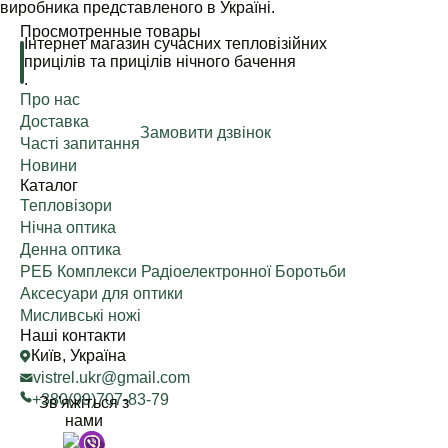
виробника представленого в Україні.
Просмотренные товары
Інтернет магазин сучасних тепловізійних
прицілів та прицілів нічного бачення
.
Про нас
Доставка
Замовити дзвінок
Часті запитання
Новини
Каталог
Тепловізори
Нічна оптика
Денна оптика
РЕБ Комплекси Радіоелектронної Боротьби
Аксесуари для оптики
Мисливські ножі
Наші контакти
Київ, Україна
vistrel.ukr@gmail.com
+380(99)707-83-79
Зв'яжіться з
нами