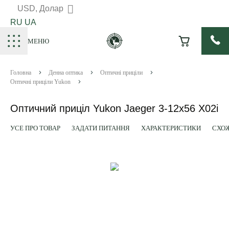
USD, Долар
RU
UA
МЕНЮ
Головна
Денна оптика
Оптичні приціли
Оптичні приціли Yukon
Оптичний приціл Yukon Jaeger 3-12x56 X02і
УСЕ ПРО ТОВАР
ЗАДАТИ ПИТАННЯ
ХАРАКТЕРИСТИКИ
СХОЖ