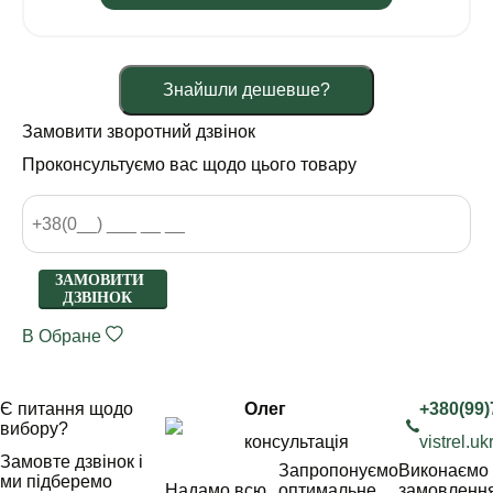
Знайшли дешевше?
Замовити зворотний дзвінок
Проконсультуємо вас щодо цього товару
ЗАМОВИТИ
ДЗВІНОК
В Обране
Є питання щодо
Олег
+380(99)
вибору?
консультація
vistrel.
Замовте дзвінок і
Запропонуємо
Виконаємо
ми підберемо
Надамо всю
оптимальне
замовленн