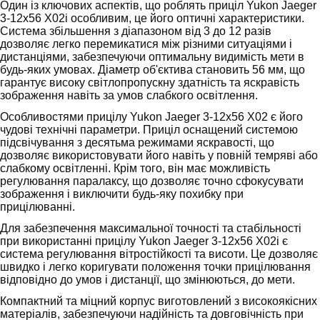
Один із ключових аспектів, що роблять приціл Yukon Jaeger
3-12x56 X02і особливим, це його оптичні характеристики.
Система збільшення з діапазоном від 3 до 12 разів
дозволяє легко перемикатися між різними ситуаціями і
дистанціями, забезпечуючи оптимальну видимість мети в
будь-яких умовах. Діаметр об'єктива становить 56 мм, що
гарантує високу світлопропускну здатність та яскравість
зображення навіть за умов слабкого освітлення.
Особливостями прицілу Yukon Jaeger 3-12x56 X02 є його
чудові технічні параметри. Приціл оснащений системою
підсвічування з десятьма режимами яскравості, що
дозволяє використовувати його навіть у повній темряві або
слабкому освітленні. Крім того, він має можливість
регулювання паралаксу, що дозволяє точно сфокусувати
зображення і виключити будь-яку похибку при
прицілюванні.
Для забезпечення максимальної точності та стабільності
при використанні прицілу Yukon Jaeger 3-12x56 X02і є
система регулювання вітростійкості та висоти. Це дозволяє
швидко і легко коригувати положення точки прицілювання
відповідно до умов і дистанції, що змінюються, до мети.
Компактний та міцний корпус виготовлений з високоякісних
матеріалів, забезпечуючи надійність та довговічність при