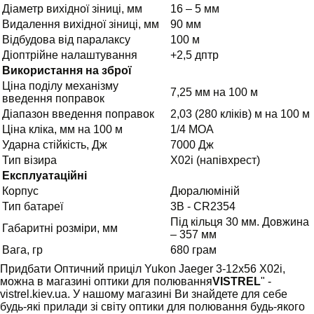
Діаметр вихідної зіниці, мм
16 – 5 мм
Видалення вихідної зіниці, мм
90 мм
Відбудова від паралаксу
100 м
Діоптрійне налаштування
+2,5 дптр
Використання на зброї
Ціна поділу механізму
7,25 мм на 100 м
введення поправок
Діапазон введення поправок
2,03 (280 кліків) м на 100 м
Ціна кліка, мм на 100 м
1/4 МОА
Ударна стійкість, Дж
7000 Дж
Тип візира
Х02i (напівхрест)
Експлуатаційні
Корпус
Дюралюміній
Тип батареї
3В - CR2354
Під кільця 30 мм. Довжина
Габаритні розміри, мм
– 357 мм
Вага, гр
680 грам
Придбати Оптичний приціл Yukon Jaeger 3-12x56 X02і,
можна в магазині оптики для полювання
VISTREL
" -
vistrel.kiev.ua. У нашому магазині Ви знайдете для себе
будь-які прилади зі світу оптики для полювання будь-якого