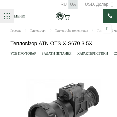
RU
UA
USD, Долар
МЕНЮ
Головна
Тепловізори
Тепловізійні монокуляри
Тепловізійні 
Тепловізор ATN OTS-X-S670 3.5X
УСЕ ПРО ТОВАР
ЗАДАТИ ПИТАННЯ
ХАРАКТЕРИСТИКИ
С