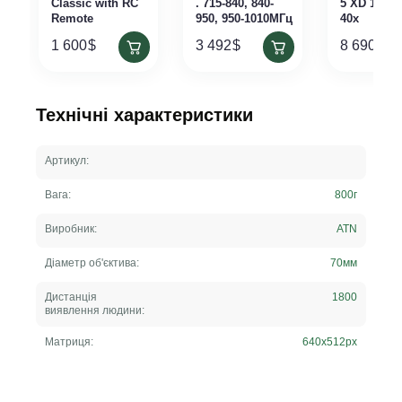
Classic with RC
. 715-840, 840-
5 XD 1280 
Remote
950, 950-1010МГц
40x
1 600
$
3 492
$
8 690
$
Технічні характеристики
Артикул:
Вага:
800
г
Виробник:
ATN
Діаметр об'єктива:
70
мм
Дистанція
1800
виявлення людини:
Матриця:
640х512
px