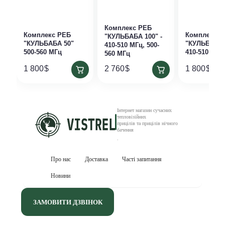
Комплекс РЕБ
Комплекс РЕБ
Комплекс Р
"КУЛЬБАБА 100" -
"КУЛЬБАБА 50"
"КУЛЬБАБА 
410-510 МГц, 500-
500-560 МГц
410-510 МГц
560 МГц
1 800
$
2 760
$
1 800
$
Інтернет магазин сучасних
тепловізійних
прицілів та прицілів нічного
бачення
.
Про нас
Доставка
Часті запитання
Новини
ЗАМОВИТИ ДЗВІНОК