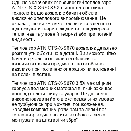
Однією з ключових особливостей тепловізора
ATN OTS-X-S670 3.5X є його тепловізійна
технологія, що дозволяє бачити об'єкти
виключно з теплового випромінювання. Це
означає, що ви зможете виявити та з легкістю
відстежувати тварин, людей та інші джерела
тепла, навіть у повній темряві або при поганій
видимості.
Тепловізор ATN OTS-X-S670 дозволяє детально
розглянути об'єкти на відстані. Ви зможете чітко
бачити деталі, розпізнавати обличчя та
визначати форми предметів, що особливо
важливо при тактичних операціях чи полюванні
на великі відстані.
Тепловізор ATN OTS-X-S670 3.5X має міцний
корпус з полімерних матеріалів, який захищає
його від вологи, пилу та ударів. Це дозволяє
використовувати його в екстремальних умовах,
не турбуючись про можливі пошкодження.
Завдяки компактним розмірам та легкій вазі,
тепловізор зручно носити із собою та легко
монтувати на штативі чи зброї.