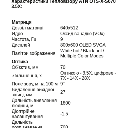
Характеристики Тепловізору ATN OTS-X-S670
3.5X:
Матриця
Дозвіл матриці
640x512
Ядро
Оксид ванадію (VOx)
Частота, Гц
9
Дисплей
800x600 OLED SVGA
White hot / Black hot /
Палітри зображення
Multiple Color Modes
Оптика
Об'єктив, мм
70
Оптикою - 3.5X, цифрове -
Збільшення, х
7X - 14X - 28X
Поле зору, м на 100 м
9°
Видалення вихідної
27
зіниці, мм
Дальність виявлення
1800
людини, м
Діоптрійне
-1.5
налаштування
Дальність
розпізнавання
700