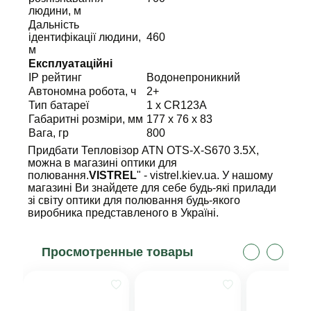
людини, м
Дальність
ідентифікації людини,
460
м
Експлуатаційні
IP рейтинг
Водонепроникний
Автономна робота, ч
2+
Тип батареї
1 x CR123A
Габаритні розміри, мм
177 x 76 x 83
Вага, гр
800
Придбати Тепловізор ATN OTS-X-S670 3.5X,
можна в магазині оптики для
полювання.
VISTREL
" - vistrel.kiev.ua. У нашому
магазині Ви знайдете для себе будь-які прилади
зі світу оптики для полювання будь-якого
виробника представленого в Україні.
Просмотренные товары