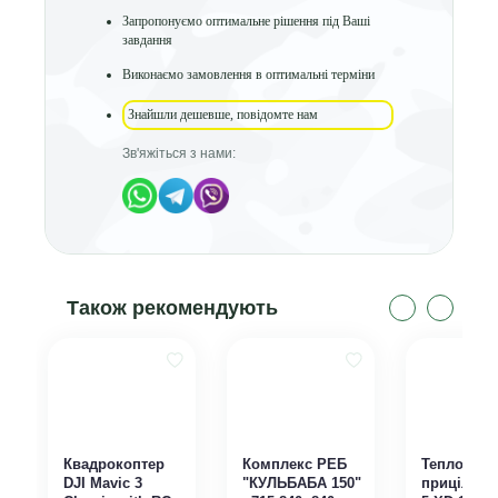
Запропонуємо оптимальне рішення під Ваші
завдання
Виконаємо замовлення в оптимальні терміни
Знайшли дешевше, повідомте нам
Зв'яжіться з нами:
Також рекомендують
Квадрокоптер
Комплекс РЕБ
Тепловізі
DJI Mavic 3
"КУЛЬБАБА 150"
приціл ATN