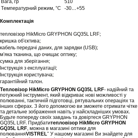
Вага, гр
510
Температурний режим, °C
-30…+55
Комплектація
тепловізор HikMicro GRYPHON GQ35L LRF;
кришка об'єктива;
кабель передачі даних, для зарядки (USB);
м'яка тканина, що очищає оптику;
сумка для зберігання;
Інструкція з експлуатації;
Інструкція користувача;
гарантійний талон.
Тепловізор HikMicro GRYPHON GQ35L LRF
- надійний та
потужний інструмент, який відкриває нові можливості у
полюванні, тактичній підготовці, рятувальних операціях та
інших сферах. З його допомогою ви зможете отримати чітке
та детальне зображення навіть у найскладніших умовах.
Будьте попереду своїх завдань та довіртеся GRYPHON
GQ35L LRF. Придбати
тепловізор HikMicro GRYPHON
GQ35L LRF
, можна в магазині оптики для
полювання
VISTREL
" У нашому магазині Ви знайдете для