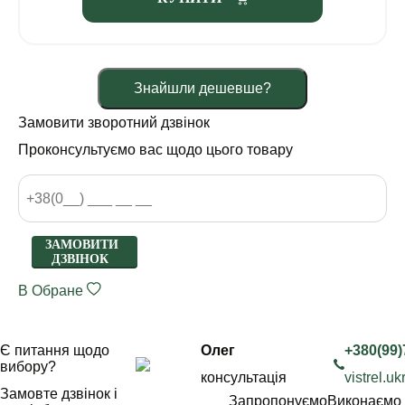
Знайшли дешевше?
Замовити зворотний дзвінок
Проконсультуємо вас щодо цього товару
ЗАМОВИТИ
ДЗВІНОК
В Обране
Є питання щодо
Олег
+380(99)
вибору?
консультація
vistrel.
Замовте дзвінок і
Запропонуємо
Виконаємо