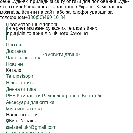
себе будь-які прилади зі світу оптики для полювання будь-
якого виробника представленого в Україні. Замовлення
можна здійснити на сайті або зателефонувавши за
телефоном
+380(50)469-10-34
Просмотренные товары
Інтернет магазин сучасних тепловізійних
прицілів та прицілів нічного бачення
.
Про нас
Доставка
Замовити дзвінок
Часті запитання
Новини
Каталог
Тепловізори
Нічна оптика
Денна оптика
РЕБ Комплекси Радіоелектронної Боротьби
Аксесуари для оптики
Мисливські ножі
Наші контакти
Київ, Україна
vistrel.ukr@gmail.com