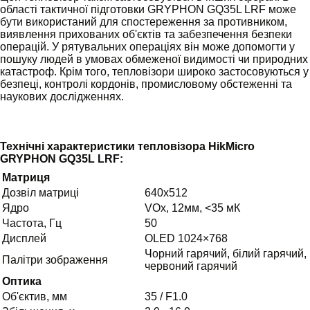
області тактичної підготовки GRYPHON GQ35L LRF може
бути використаний для спостереження за противником,
виявлення прихованих об'єктів та забезпечення безпеки
операцій. У рятувальних операціях він може допомогти у
пошуку людей в умовах обмеженої видимості чи природних
катастроф. Крім того, тепловізори широко застосовуються у
безпеці, контролі кордонів, промисловому обстеженні та
наукових дослідженнях.
Технічні характеристики тепловізора HikMicro
GRYPHON GQ35L LRF:
Матриця
Дозвіл матриці
640x512
Ядро
VOx, 12мм, <35 мК
Частота, Гц
50
Дисплей
ОLЕD 1024×768
Чорний гарячий, білий гарячий,
Палітри зображення
червоний гарячий
Оптика
Об'єктив, мм
35 / F1.0