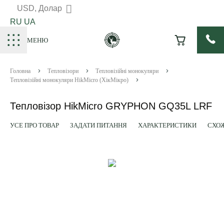
USD, Долар
RU
UA
МЕНЮ
Головна
Тепловізори
Тепловізійні монокуляри
Тепловізійні монокуляри HikMicro (ХікМікро)
Тепловізор HikMicro GRYPHON GQ35L LRF
УСЕ ПРО ТОВАР
ЗАДАТИ ПИТАННЯ
ХАРАКТЕРИСТИКИ
СХОЖ