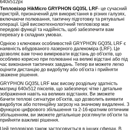
640х512
px
Тепловізор HikMicro GRYPHON GQ35L LRF
- це сучасний
пристрій, призначений для використання в різних галузях,
включаючи полювання, тактичну підготовку та рятувальні
операції. Цей високотехнологічний тепловізор має
передові функції та надійність, щоб забезпечити вам
перевагу в складних умовах.
Однією з ключових особливостей GRYPHON GQ35L LRF є
наявність вбудованого лазерного далекоміра (LRF). Це
дозволяє вам точно вимірювати відстань до об'єктів, що
особливо корисно при полюванні на великі відстані або під
час виконання тактичних завдань. Тепер ви можете легко
оцінити дистанцію до видобутку або об'єкта і прийняти
зважене рішення.
GRYPHON GQ35L LRF має високу роздільну здатність
матриці 640x512 пікселів, що забезпечує чітке і детальне
зображення навіть на великих відстанях. Ви зможете
бачити теплові сигнатури об'єктів, що дозволить виявити
видобуток або потенційну загрозу на значному видаленні. З
функцією цифрового збільшення та 2-16-кратним оптичним
збільшенням, ви зможете детальніше розглянути об'єкти та
прийняти важливі рішення.
Цей тепловізор також застосовується в інших сферах. В