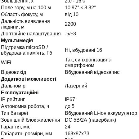
Збільшення, х
2.0 - 16.0
Поле зору, м на 100 м
10.97° × 8.82°
Область фокусу, м
від 10
Дальність виявлення
2200
людини, м
Діоптрійне налаштування
-5/+3
Мультимедія
Підтримка microSD /
Ні, вбудовані 16
вбудована пам'ять, Гб
Так, синхронізація зі
WiFi
смартфоном
Відеовихід
Вбудований відеозапис
Додаткові можливості
Дальномір
Лазерний
Експлуатаційні
IP рейтинг
IP67
Автономна робота, ч
до 5
Тип батареї
Вбудований Lі-іон aĸĸyмулятор
Зовнішній блок живлення
DC 5В/2А (павербанк)
Гарантія, міс
24
Габаритні розміри, мм
168х87х73