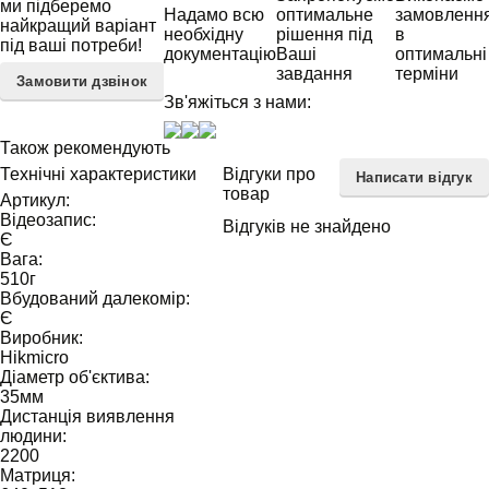
ми підберемо
Надамо всю
оптимальне
замовленн
найкращий варіант
необхідну
рішення під
в
під ваші потреби!
документацію
Ваші
оптимальні
завдання
терміни
Замовити дзвінок
Зв'яжіться з нами:
Також рекомендують
Технічні характеристики
Відгуки про
Написати відгук
товар
Артикул:
Відеозапис:
Відгуків не знайдено
Є
Вага:
510
г
Вбудований далекомір:
Є
Виробник:
Hikmicro
Діаметр об'єктива:
35
мм
Дистанція виявлення
людини:
2200
Матриця: