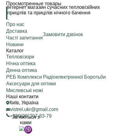
Просмотренные товары
Інтернет магазин сучасних тепловізійних
прицілів та прицілів нічного бачення
.
Про нас
Доставка
Замовити дзвінок
Часті запитання
Новини
Каталог
Тепловізори
Нічна оптика
Денна оптика
РЕБ Комплекси Радіоелектронної Боротьби
Аксесуари для оптики
Мисливські ножі
Наші контакти
Київ, Україна
vistrel.ukr@gmail.com
+380(99)707-83-79
Зв'яжіться з
нами