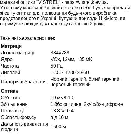
магазині оптики "VISTREL" - https://vistrel.kiev.ua.
У нашому магазині Ви знайдете для себе будь-які прилади
зі світу оптики для полювання будь-якого виробника,
представленого в Україні. Купуючи прилади HikMicro, ви
отримуєте офіційну українську гарантію 2 роки.
Технічні характеристики:
Матриця
Дозвіл матриці
384×288
Ядро
VOx, 12мм, <35 мК
Частота
50 Гц
Дисплей
LCOS 1280 × 960
Чорний гарячий, білий гарячий,
Палітри зображення
червоний гарячий
Оптика
Об'єктив
19 мм/F1.0
Збільшення
1.86х оптичне, 2х/4х/8х-цифрове
Поле зору
13.8°×10.4°
Область фокусу
від 10 м
Дальність виявлення
1500 м
людини