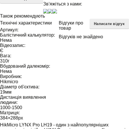
Зв'яжіться з нами:
Також рекомендують
Технічні характеристики
Відгуки про
Написати відгук
товар
Артикул:
Балістичний калькулятор:
Відгуків не знайдено
Нема
Відеозапис:
Є
Вага:
310
г
Вбудований далекомір:
Нема
Виробник:
Hikmicro
Діаметр об'єктива:
19
мм
Дистанція виявлення
людини:
1000-1500
Матриця:
384×288
px
HikMicro LYNX Pro LH19 - один з найпопулярніших