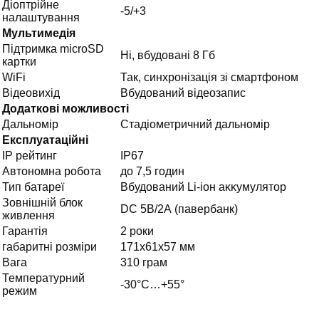
Діоптрійне
-5/+3
налаштування
Мультимедія
Підтримка microSD
Ні, вбудовані 8 Гб
картки
WiFi
Так, синхронізація зі смартфоном
Відеовихід
Вбудований відеозапис
Додаткові можливості
Дальномір
Cтадіометричний дальномір
Експлуатаційні
IP рейтинг
IP67
Автономна робота
до 7,5 годин
Тип батареї
Вбудований Lі-іон aĸĸyмулятор
Зовнішній блок
DC 5В/2А (павербанк)
живлення
Гарантія
2 роки
габаритні розміри
171х61х57 мм
Вага
310 грам
Температурний
-30°C…+55°
режим