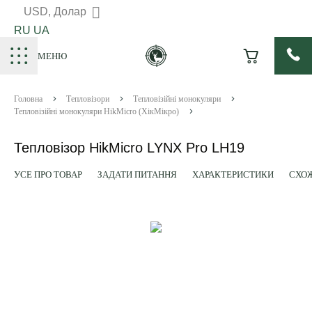
USD, Долар
RU
UA
МЕНЮ
Головна
Тепловізори
Тепловізійні монокуляри
Тепловізійні монокуляри HikMicro (ХікМікро)
Тепловізор HikMicro LYNX Pro LH19
УСЕ ПРО ТОВАР
ЗАДАТИ ПИТАННЯ
ХАРАКТЕРИСТИКИ
СХОЖ