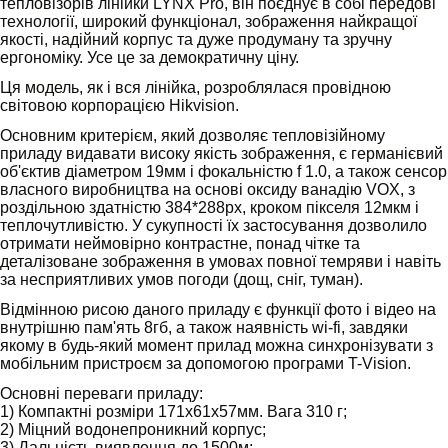
тепловізорів лінійки LYNX Pro, він поєднує в собі передові
технології, широкий функціонал, зображення найкращої
якості, надійний корпус та дуже продуману та зручну
ергономіку. Усе це за демократичну ціну.
Ця модель, як і вся лінійка, розроблялася провідною
світовою корпорацією Hikvision.
Основним критерієм, який дозволяє тепловізійному
приладу видавати високу якість зображення, є германієвий
об'єктив діаметром 19мм і фокальністю f 1.0, а також сенсор
власного виробництва на основі оксиду ванадію VOX, з
роздільною здатністю 384*288px, кроком пікселя 12мкм і
теплочутливістю. У сукупності їх застосування дозволило
отримати неймовірно контрастне, понад чітке та
деталізоване зображення в умовах повної темряви і навіть
за несприятливих умов погоди (дощ, сніг, туман).
Відмінною рисою даного приладу є функції фото і відео на
внутрішню пам'ять 8гб, а також наявність wi-fi, завдяки
якому в будь-який момент прилад можна синхронізувати з
мобільним пристроєм за допомогою програми T-Vision.
Основні переваги приладу:
1) Компактні розміри 171х61х57мм. Вага 310 г;
2) Міцний водонепроникний корпус;
3) Дальність виявлення до 1500м;