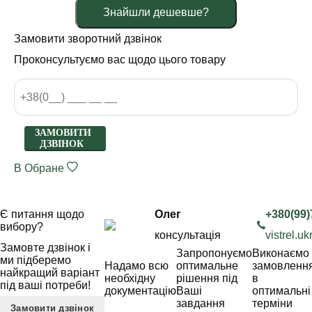
Знайшли дешевше?
Замовити зворотний дзвінок
Проконсультуємо вас щодо цього товару
ЗАМОВИТИ
ДЗВІНОК
В Обране
Є питання щодо
Олег
+380(99)
вибору?
консультація
vistrel.
Замовте дзвінок і
Запропонуємо
Виконаємо
ми підберемо
Надамо всю
оптимальне
замовленн
найкращий варіант
необхідну
рішення під
в
під ваші потреби!
документацію
Ваші
оптимальні
завдання
терміни
Замовити дзвінок