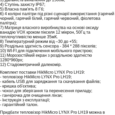
4) Ступінь захисту IP67;
5) Власна пам'ять 8 Гб;
6) 4 колірні палітри під різні сценарії використання (гарячий
чорний, гарячий білий, гарячий червоний, фіолетова
палітра);
7) Матриця власного виробництва на основі оксиду
ванадію VOX кроком пікселя 12 мікрон, 50Гц та
теплочутливістю менше 35мК.
8) Температурний режим від –30 до +55;
9) Роздільна здатність сенсора - 384 * 288 пікселів;
10) WI-FI для підключення мобільного пристрою;
11) Морозостійкий екран з роздільною здатністю
1280*960px;
12) Стадіометричний далекомір.
Комплект поставки HikMicro LYNX Pro LH19:
- тепловізор HikMicro LYNX Pro LH19;
- кабель USB для заряджання та скачування файлів;
- кришка об'єктива;
- чохол для зберігання та перенесення приладу;
- ганчірочка для очищення лінзи;
- Інструкція з експлуатації;
- гарантійний талон.
Придбати тепловізор HikMicro LYNX Pro LH19 можна в