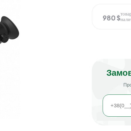
980
$
Замов
Про