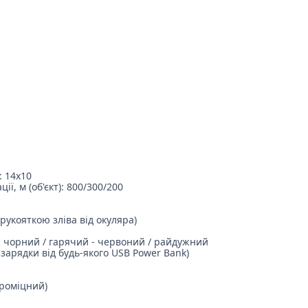
: 14x10
ї, м (об'єкт): 800/300/200
рукояткою зліва від окуляра)
й - чорний / гарячий - червоний / райдужний
зарядки від будь-якого USB Power Bank)
ароміцний)