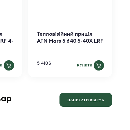
л
Тепловізійний приціл
П
LRF 4-
ATN Mars​ 5 640 5-40X LRF
A
5 410
$
1
И
КУПИТИ
вар
НАПИСАТИ ВІДГУК