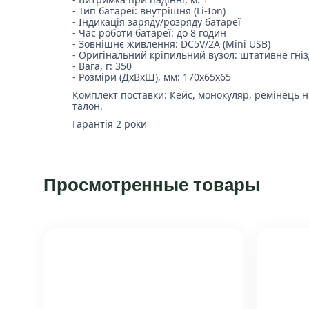
- Тип батареї: внутрішня (Li-Ion)
- Індикація заряду/розряду батареї
- Час роботи батареї: до 8 годин
- Зовнішнє живлення: DC5V/2A (Mini USB)
- Оригінальний кріпильний вузол: штативне гні
- Вага, г: 350
- Розміри (ДxВxШ), мм: 170x65x65
Комплект поставки: Кейс, монокуляр, ремінець на
талон.
Гарантія 2 роки
Просмотренные товары