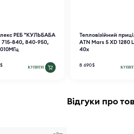
лекс РЕБ "КУЛЬБАБА
Тепловізійний приці
. 715-840, 840-950,
ATN Mars​ 5 XD 1280 
1010МГц
40x
$
8 690
$
КУПИТИ
КУПИТ
Відгуки про то
e2m