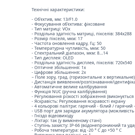
Технічні характеристики:
- Об'єктив, мм: 13/F1.0
- Фокусування об'єктива: фіксоване
- Тип матриці: VOx
- Роздільна здатність матриці, пікселів: 384x288
- Розмір пікселя, мкм: 17
- Частота оновлення кадру, Гц: 50
- Температурна чутливість, мкм: 50
- Спектральний діапазон, мкм: 8...14
- Тип дисплея: OLED
- Роздільна здатність дисплея, пікселів: 720x540
- Оптичне збільшення: 1х
- Цифрове збільшення: 2х
– Поле зору, град. (горизонтальне x вертикальне)
- Дистанція виявлення/розпізнавання/ідентифікаці
- Автоматичне велике калібрування
- Функція NUС (ручна калібрування)
- Регулювання різкості зображення (виконується 
- Яскравість: Регулювання яскравості екрану
- 4 кольорові палітри: гарячий - білий / гарячи
- UЅВ порт для зарядки акумулятора (можливість 
- Гніздо відеовиходу
- Ліхтар: так (у вимкненому стані)
- Ступінь захисту: IP-66 (водонепроникний та уд
- Робоча температура: від -20 ° C до +50 ° C
- Витримка при падінні, м: 1