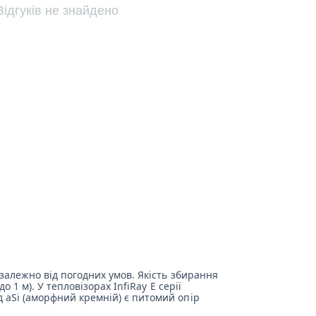
Відгуків не знайдено
езалежно від погодних умов. Якість збирання
 1 м). У тепловізорах InfiRay Е серії
д aSi (аморфний кремній) є питомий опір