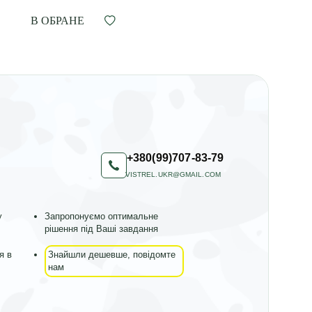
В ОБРАНЕ
+380(99)707-83-79
VISTREL.UKR@GMAIL.COM
у
Запропонуємо оптимальне
рішення під Ваші завдання
я в
Знайшли дешевше, повідомте
нам