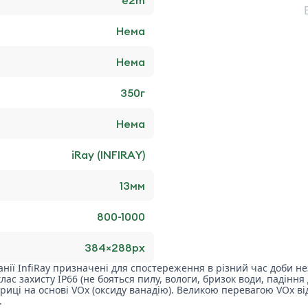
Нема
Нема
350
г
Нема
iRay (INFIRAY)
13
мм
800-1000
384×288
px
анії InfiRay призначені для спостереження в різний час доби н
с захисту IP66 (не бояться пилу, вологи, бризок води, падіння до
иці на основі VOx (оксиду ванадію). Великою перевагою VOx ві
.