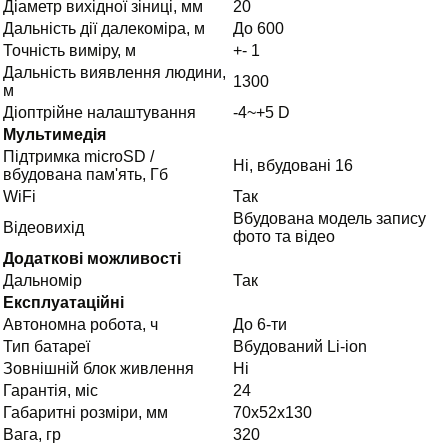
Діаметр вихідної зіниці, мм
20
Дальність дії далекоміра, м
До 600
Точність виміру, м
+- 1
Дальність виявлення людини,
1300
м
Діоптрійне налаштування
-4~+5 D
Мультимедія
Підтримка microSD /
Ні, вбудовані 16
вбудована пам'ять, Гб
WiFi
Так
Вбудована модель запису
Відеовихід
фото та відео
Додаткові можливості
Дальномір
Так
Експлуатаційні
Автономна робота, ч
До 6-ти
Тип батареї
Вбудований Li-ion
Зовнішній блок живлення
Ні
Гарантія, міс
24
Габаритні розміри, мм
70x52x130
Вага, гр
320