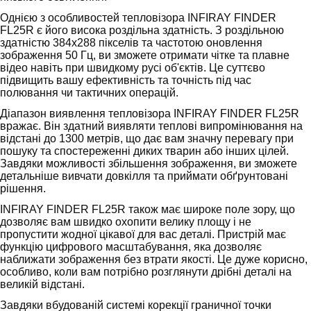
Однією з особливостей тепловізора INFIRAY FINDER
FL25R є його висока роздільна здатність. З роздільною
здатністю 384x288 пікселів та частотою оновлення
зображення 50 Гц, ви зможете отримати чітке та плавне
відео навіть при швидкому русі об'єктів. Це суттєво
підвищить вашу ефективність та точність під час
полювання чи тактичних операцій.
Діапазон виявлення тепловізора INFIRAY FINDER FL25R
вражає. Він здатний виявляти теплові випромінювання на
відстані до 1300 метрів, що дає вам значну перевагу при
пошуку та спостереженні диких тварин або інших цілей.
Завдяки можливості збільшення зображення, ви зможете
детальніше вивчати довкілля та приймати обґрунтовані
рішення.
INFIRAY FINDER FL25R також має широке поле зору, що
дозволяє вам швидко охопити велику площу і не
пропустити жодної цікавої для вас деталі. Пристрій має
функцію цифрового масштабування, яка дозволяє
наближати зображення без втрати якості. Це дуже корисно,
особливо, коли вам потрібно розглянути дрібні деталі на
великій відстані.
Завдяки вбудованій системі корекції граничної точки