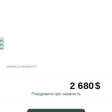
99)707-83-79
el.ukr@gmail.com
ємо
Знайшли
ння
дешевше,
повідомте
ьні
нам
немає у наявності
2 680
$
Повідомити про наявність