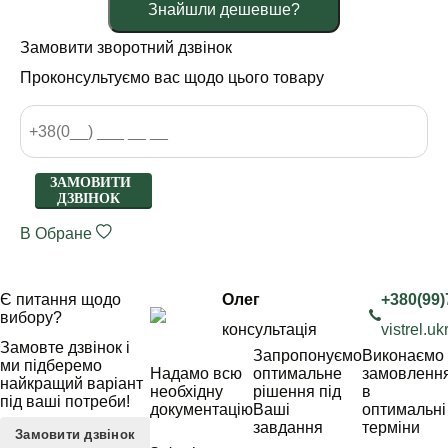
Знайшли дешевше?
Замовити зворотний дзвінок
Проконсультуємо вас щодо цього товару
ЗАМОВИТИ
ДЗВІНОК
В Обране
Є питання щодо
Олег
+380(99)
вибору?
консультація
vistrel.
Замовте дзвінок і
Запропонуємо
Виконаємо
ми підберемо
Надамо всю
оптимальне
замовленн
найкращий варіант
необхідну
рішення під
в
під ваші потреби!
документацію
Ваші
оптимальні
завдання
терміни
Замовити дзвінок