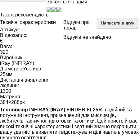
Зв'яжіться з нами:
Також рекомендують
Технічні характеристики
Відгуки про
Написати відгук
товар
Артикул:
Відеозапис:
Відгуків не знайдено
Є
Вага:
320
г
Виробник:
iRay (INFIRAY)
Діаметр об'єктива:
25
мм
Дистанція виявлення
людини:
1300
Матриця:
384×288
px
Тепловізор INFIRAY (IRAY) FINDER FL25R
- надійний та
потужний інструмент, призначений для мисливців,
любителів тактичної підготовки та оптики. Цей пристрій має
високі технічні характеристики і здатний значно покращити
вашу здатність виявляти і відстежувати цілі навіть в умовах
низького освітлення.