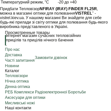
Температурний режим, °C
-20 до +40
Придбати Тепловізор
NFIRAY (IRAY) FINDER FL25R
,
можна в магазині оптики для полювання
VISTREL
" -
vistrel.kiev.ua. У нашому магазині Ви знайдете для себе
будь-які прилади зі світу оптики для полювання будь-якого
виробника представленого в Україні.
Просмотренные товары
Інтернет магазин сучасних тепловізійних
прицілів та прицілів нічного бачення
.
Про нас
Доставка
Замовити дзвінок
Часті запитання
Новини
Каталог
Тепловізори
Нічна оптика
Денна оптика
РЕБ Комплекси Радіоелектронної Боротьби
Аксесуари для оптики
Мисливські ножі
Наші контакти