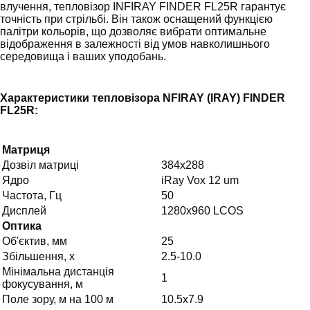
влучення, тепловізор INFIRAY FINDER FL25R гарантує
точність при стрільбі. Він також оснащений функцією
палітри кольорів, що дозволяє вибрати оптимальне
відображення в залежності від умов навколишнього
середовища і ваших уподобань.
Характеристики тепловізора NFIRAY (IRAY) FINDER
FL25R:
Матриця
Дозвіл матриці
384x288
Ядро
iRay Vox 12 um
Частота, Гц
50
Дисплей
1280x960 LCOS
Оптика
Об'єктив, мм
25
Збільшення, х
2.5-10.0
Мінімальна дистанція
1
фокусування, м
Поле зору, м на 100 м
10.5x7.9