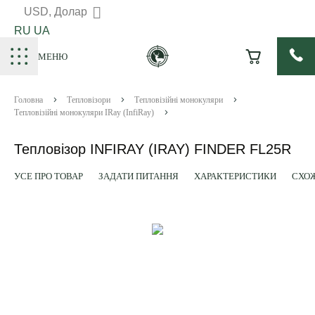
USD, Долар
RU
UA
МЕНЮ
Головна
Тепловізори
Тепловізійні монокуляри
Тепловізійні монокуляри IRay (InfiRay)
Тепловізор INFIRAY (IRAY) FINDER FL25R
УСЕ ПРО ТОВАР
ЗАДАТИ ПИТАННЯ
ХАРАКТЕРИСТИКИ
СХОЖ