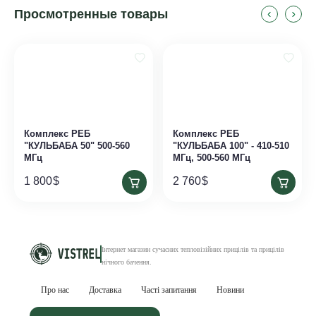
Просмотренные товары
Комплекс РЕБ
Комплекс РЕБ
"КУЛЬБАБА 50" 500-560
"КУЛЬБАБА 100" - 410-510
МГц
МГц, 500-560 МГц
1 800
$
2 760
$
Інтернет магазин сучасних тепловізійних
прицілів та прицілів
нічного бачення
.
Про нас
Доставка
Часті запитання
Новини