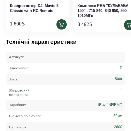
Квадрокоптер DJI Mavic 3
Комплекс РЕБ "КУЛЬБАБА
Classic with RC Remote
150" . 715-840, 840-950, 950-
1010МГц
1 600
$
3 492
$
Технічні характеристики
Артикул:
Відеозапис:
Є
Вага:
500
г
Вбудований
Є
далекомір:
Виробник:
iRay (INFIRAY)
Діаметр об'єктива:
50
мм
Дистанція
2600