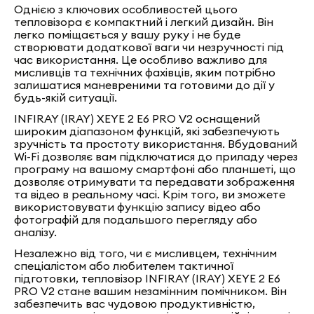
Однією з ключових особливостей цього
тепловізора є компактний і легкий дизайн. Він
легко поміщається у вашу руку і не буде
створювати додаткової ваги чи незручності під
час використання. Це особливо важливо для
мисливців та технічних фахівців, яким потрібно
залишатися маневреними та готовими до дії у
будь-якій ситуації.
INFIRAY (IRAY) XEYE 2 E6 PRO V2 оснащений
широким діапазоном функцій, які забезпечують
зручність та простоту використання. Вбудований
Wi-Fi дозволяє вам підключатися до приладу через
програму на вашому смартфоні або планшеті, що
дозволяє отримувати та передавати зображення
та відео в реальному часі. Крім того, ви зможете
використовувати функцію запису відео або
фотографій для подальшого перегляду або
аналізу.
Незалежно від того, чи є мисливцем, технічним
спеціалістом або любителем тактичної
підготовки, тепловізор INFIRAY (IRAY) XEYE 2 E6
PRO V2 стане вашим незамінним помічником. Він
забезпечить вас чудовою продуктивністю,