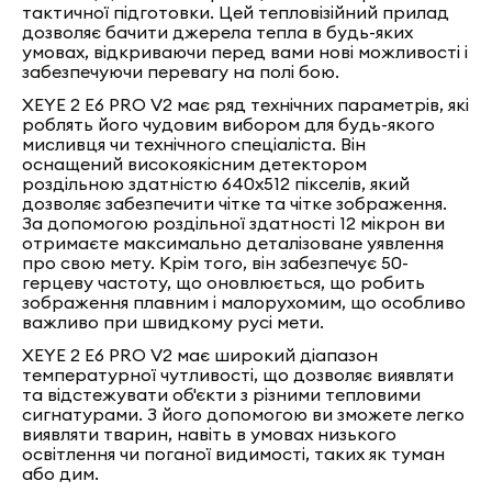
тактичної підготовки. Цей тепловізійний прилад
дозволяє бачити джерела тепла в будь-яких
умовах, відкриваючи перед вами нові можливості і
забезпечуючи перевагу на полі бою.
XEYE 2 E6 PRO V2 має ряд технічних параметрів, які
роблять його чудовим вибором для будь-якого
мисливця чи технічного спеціаліста. Він
оснащений високоякісним детектором
роздільною здатністю 640x512 пікселів, який
дозволяє забезпечити чітке та чітке зображення.
За допомогою роздільної здатності 12 мікрон ви
отримаєте максимально деталізоване уявлення
про свою мету. Крім того, він забезпечує 50-
герцеву частоту, що оновлюється, що робить
зображення плавним і малорухомим, що особливо
важливо при швидкому русі мети.
XEYE 2 E6 PRO V2 має широкий діапазон
температурної чутливості, що дозволяє виявляти
та відстежувати об'єкти з різними тепловими
сигнатурами. З його допомогою ви зможете легко
виявляти тварин, навіть в умовах низького
освітлення чи поганої видимості, таких як туман
або дим.