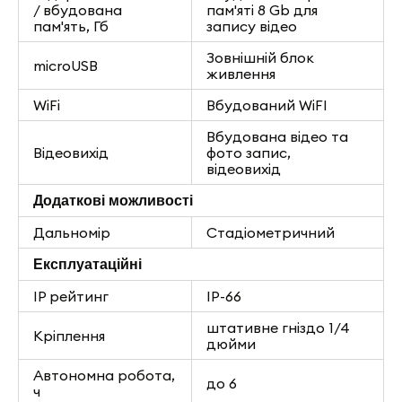
/ вбудована
пам'яті 8 Gb для
пам'ять, Гб
запису відео
Зовнішній блок
microUSB
живлення
WiFi
Вбудований WiFI
Вбудована відео та
Відеовихід
фото запис,
відеовихід
Додаткові можливості
Дальномір
Стадіометричний
Експлуатаційні
IP рейтинг
IP-66
штативне гніздо 1/4
Кріплення
дюйми
Автономна робота,
до 6
ч