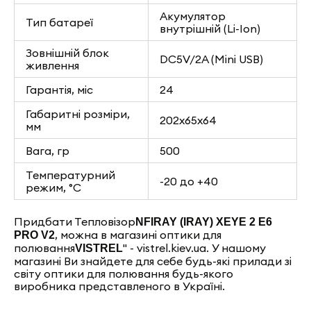
Акумулятор
Тип батареї
внутрішній (Li-Ion)
Зовнішній блок
DC5V/2A (Mini USB)
живлення
Гарантія, міс
24
Габаритні розміри,
202x65x64
мм
Вага, гр
500
Температурний
-20 до +40
режим, °C
Придбати Тепловізор
NFIRAY (IRAY) XEYE 2 E6
, можна в магазині оптики для
PRO V2
полювання
" - vistrel.kiev.ua. У нашому
VISTREL
магазині Ви знайдете для себе будь-які прилади зі
світу оптики для полювання будь-якого
виробника представленого в Україні.