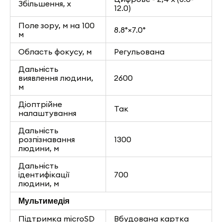
Збільшення, х
12.0)
Поле зору, м на 100
8.8°×7.0°
м
Область фокусу, м
Регульована
Дальність
виявлення людини,
2600
м
Діоптрійне
Так
налаштування
Дальність
розпізнавання
1300
людини, м
Дальність
ідентифікації
700
людини, м
Мультимедія
Підтримка microSD
Вбудована картка