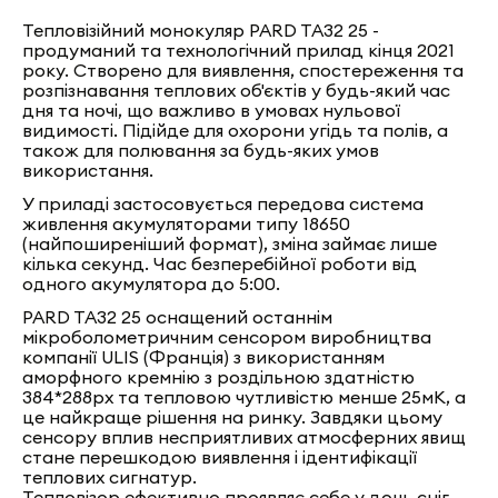
Тепловізійний монокуляр PARD TA32 25 -
продуманий та технологічний прилад кінця 2021
року. Створено для виявлення, спостереження та
розпізнавання теплових об'єктів у будь-який час
дня та ночі, що важливо в умовах нульової
видимості. Підійде для охорони угідь та полів, а
також для полювання за будь-яких умов
використання.
У приладі застосовується передова система
живлення акумуляторами типу 18650
(найпоширеніший формат), зміна займає лише
кілька секунд. Час безперебійної роботи від
одного акумулятора до 5:00.
PARD TA32 25 оснащений останнім
мікроболометричним сенсором виробництва
компанії ULIS (Франція) з використанням
аморфного кремнію з роздільною здатністю
384*288px та тепловою чутливістю менше 25мК, а
це найкраще рішення на ринку. Завдяки цьому
сенсору вплив несприятливих атмосферних явищ
стане перешкодою виявлення і ідентифікації
теплових сигнатур.
Тепловізор ефективно проявляє себе у дощ, сніг,