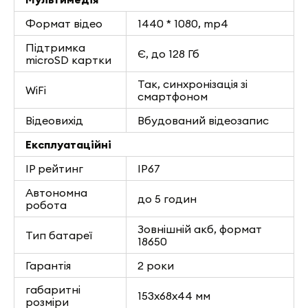
Формат відео
1440 * 1080, mp4
Підтримка
Є, до 128 Гб
microSD картки
Так, синхронізація зі
WiFi
смартфоном
Відеовихід
Вбудований відеозапис
Експлуатаційні
IP рейтинг
IP67
Автономна
до 5 годин
робота
Зовнішній акб, формат
Тип батареї
18650
Гарантія
2 роки
габаритні
153x68x44 мм
розміри