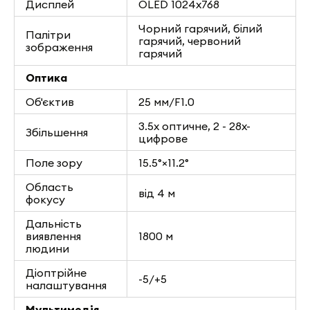
Дисплей
OLED 1024x768
Чорний гарячий, білий
Палітри
гарячий, червоний
зображення
гарячий
Оптика
Об'єктив
25 мм/F1.0
3.5х оптичне, 2 - 28х-
Збільшення
цифрове
Поле зору
15.5°×11.2°
Область
від 4 м
фокусу
Дальність
виявлення
1800 м
людини
Діоптрійне
-5/+5
налаштування
Мультимедія