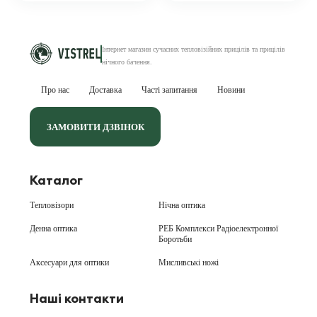
Інтернет магазин сучасних тепловізійних
прицілів та прицілів
нічного бачення
.
Про нас
Доставка
Часті запитання
Новини
ЗАМОВИТИ ДЗВІНОК
Каталог
Тепловізори
Нічна оптика
Денна оптика
РЕБ Комплекси Радіоелектронної
Боротьби
Аксесуари для оптики
Мисливські ножі
Наші контакти