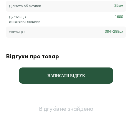
Діаметр об'єктива:
25
мм
Дистанція
1600
виявлення людини:
Матриця:
384×288
px
Відгуки про товар
НАПИСАТИ ВІДГУК
Відгуків не знайдено