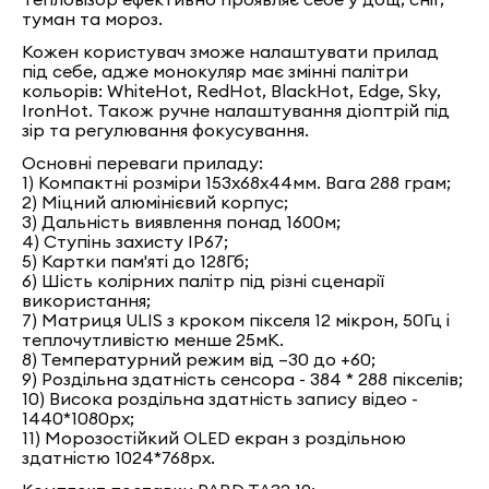
туман та мороз.
Кожен користувач зможе налаштувати прилад
під себе, адже монокуляр має змінні палітри
кольорів: WhiteHot, RedHot, BlackHot, Edge, Sky,
IronHot. Також ручне налаштування діоптрій під
зір та регулювання фокусування.
Основні переваги приладу:
1) Компактні розміри 153х68х44мм. Вага 288 грам;
2) Міцний алюмінієвий корпус;
3) Дальність виявлення понад 1600м;
4) Ступінь захисту IP67;
5) Картки пам'яті до 128Гб;
6) Шість колірних палітр під різні сценарії
використання;
7) Матриця ULIS з кроком пікселя 12 мікрон, 50Гц і
теплочутливістю менше 25мК.
8) Температурний режим від –30 до +60;
9) Роздільна здатність сенсора - 384 * 288 пікселів;
10) Висока роздільна здатність запису відео -
1440*1080px;
11) Морозостійкий OLED екран з роздільною
здатністю 1024*768px.