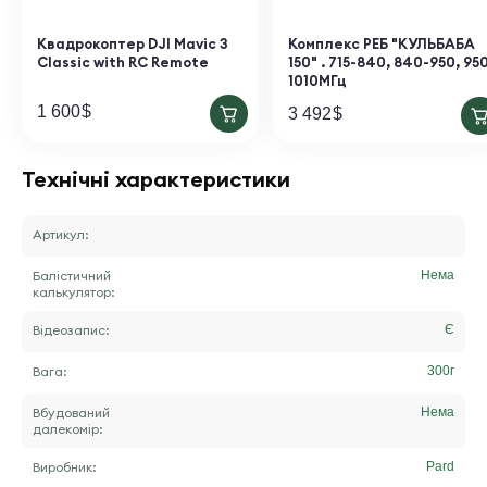
Квадрокоптер DJI Mavic 3
Комплекс РЕБ "КУЛЬБАБА
Classic with RC Remote
150" . 715-840, 840-950, 95
1010МГц
1 600
$
3 492
$
Технічні характеристики
Артикул:
Балістичний
Нема
калькулятор:
Відеозапис:
Є
Вага:
300
г
Вбудований
Нема
далекомір:
Виробник:
Pard