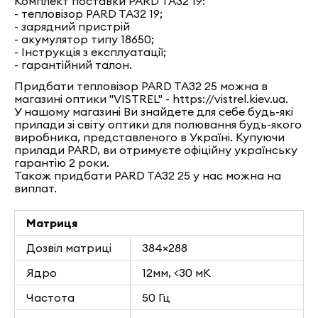
Комплект поставки PARD TA32 19:
- тепловізор PARD TA32 19;
- зарядний пристрій
- акумулятор типу 18650;
- Інструкція з експлуатації;
- гарантійний талон.
Придбати тепловізор PARD TA32 25 можна в
магазині оптики "VISTREL" - https://vistrel.kiev.ua.
У нашому магазині Ви знайдете для себе будь-які
прилади зі світу оптики для полювання будь-якого
виробника, представленого в Україні. Купуючи
прилади PARD, ви отримуєте офіційну українську
гарантію 2 роки.
Також придбати PARD TA32 25 у нас можна на
виплат.
Матриця
Дозвіл матриці
384×288
Ядро
12мм, <30 мК
Частота
50 Гц