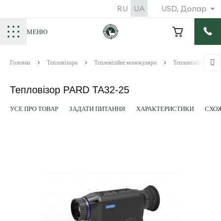
RU
UA
USD, Долар
МЕНЮ
Головна
Тепловізори
Тепловізійні монокуляри
Тепловізійні моно
Тепловізор PARD TA32-25
УСЕ ПРО ТОВАР
ЗАДАТИ ПИТАННЯ
ХАРАКТЕРИСТИКИ
СХОЖ