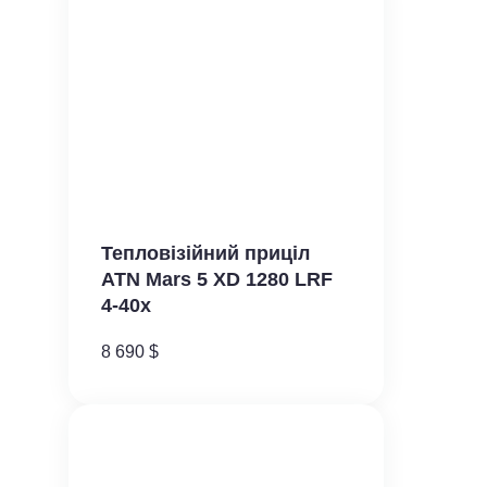
Тепловізійний приціл
ATN Mars​ 5 XD 1280 LRF
4-40x
8 690
$