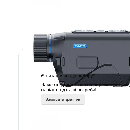
Є питання щодо вибору?
Замовте дзвінок і ми підберемо найкра
варіант під ваші потреби!
Замовити дзвінок