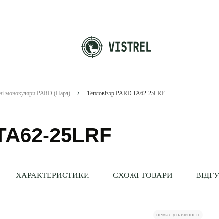
йні монокуляри PARD (Пард)
Тепловізор PARD TA62-25LRF
TA62-25LRF
ХАРАКТЕРИСТИКИ
СХОЖІ ТОВАРИ
ВІДГ
немає у наявності