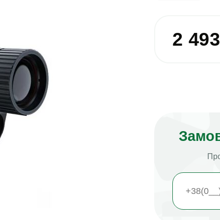
2 49
Замов
Про