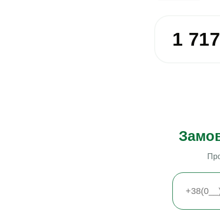
1 71
Замов
Про