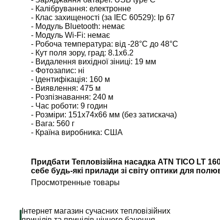
- Калібрування: електронне
- Клас захищеності (за IEC 60529): Ip 67
- Модуль Bluetooth: немає
- Модуль Wi-Fi: немає
- Робоча температура: від -28°C до 48°C
- Кут поля зору, град: 8.1x6.2
- Видалення вихідної зіниці: 19 мм
- Фотозапис: ні
- Ідентифікація: 160 м
- Виявлення: 475 м
- Розпізнавання: 240 м
- Час роботи: 9 годин
- Розміри: 151x74x66 мм (без затискача)
- Вага: 560 г
- Країна виробника: США
Придбати Тепловізійна насадка ATN TICO LT 160
себе будь-які прилади зі світу оптики для пол
Просмотренные товары
Інтернет магазин сучасних тепловізійних
прицілів та прицілів нічного бачення