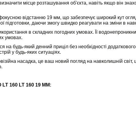
изначити місце розташування об'єкта, навіть якщо він зна
окусною відстанню 19 мм, що забезпечує широкий кут огляд
ої підготовки, даючи змогу швидко реагувати на зміни в на
ористання в складних погодних умовах. Її водонепроникний
их умовах.
я на будь-який денний приціл без необхідності додатковог
рій у будь-яких ситуаціях.
візійна насадка, це ваш новий погляд на навколишній світ,
.
 LT 160 LT 160 19 MM: