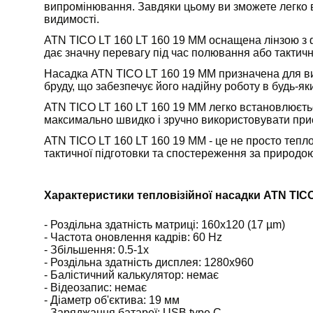
випромінювання. Завдяки цьому ви зможете легко в
видимості.
ATN TICO LT 160 LT 160 19 MM оснащена лінзою з ф
дає значну перевагу під час полювання або тактичн
Насадка ATN TICO LT 160 19 MM призначена для вик
бруду, що забезпечує його надійну роботу в будь-як
ATN TICO LT 160 LT 160 19 MM легко встановлюєтьс
максимально швидко і зручно використовувати прист
ATN TICO LT 160 LT 160 19 MM - це не просто тепло
тактичної підготовки та спостереження за природою
Характеристики тепловізійної насадки ATN TICO
- Роздільна здатність матриці: 160x120 (17 µm)
- Частота оновлення кадрів: 60 Hz
- Збільшення: 0.5-1x
- Роздільна здатність дисплея: 1280x960
- Балістичний калькулятор: немає
- Відеозапис: немає
- Діаметр об'єктива: 19 мм
- Заряджання батареї: USB type C