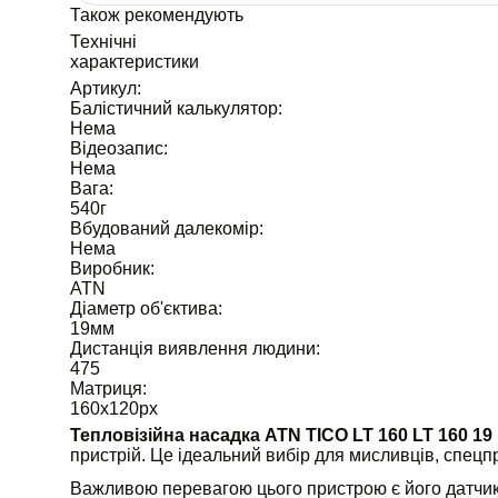
Також рекомендують
Технічні
характеристики
Артикул:
Балістичний калькулятор:
Нема
Відеозапис:
Нема
Вага:
540
г
Вбудований далекомір:
Нема
Виробник:
ATN
Діаметр об'єктива:
19
мм
Дистанція виявлення людини:
475
Матриця:
160x120
px
Тепловізійна насадка ATN TICO LT 160 LT 160 1
пристрій. Це ідеальний вибір для мисливців, спецпр
Важливою перевагою цього пристрою є його датчик з