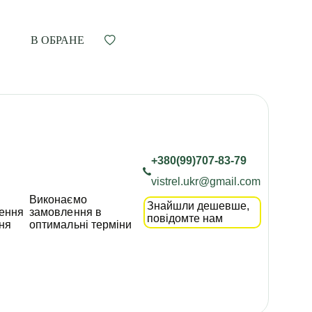
В ОБРАНЕ
+380(99)707-83-79
vistrel.ukr@gmail.com
Виконаємо
Знайшли дешевше,
ення
замовлення в
повідомте нам
ня
оптимальні терміни