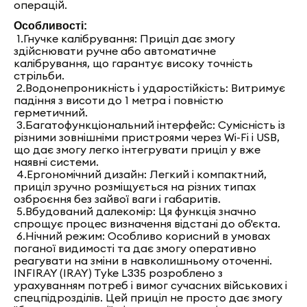
операцій.
Особливості:
1.Гнучке калібрування: Приціл дає змогу
здійснювати ручне або автоматичне
калібрування, що гарантує високу точність
стрільби.
2.Водонепроникність і ударостійкість: Витримує
падіння з висоти до 1 метра і повністю
герметичний.
3.Багатофункціональний інтерфейс: Сумісність із
різними зовнішніми пристроями через Wi-Fi і USB,
що дає змогу легко інтегрувати приціл у вже
наявні системи.
4.Ергономічний дизайн: Легкий і компактний,
приціл зручно розміщується на різних типах
озброєння без зайвої ваги і габаритів.
5.Вбудований далекомір: Ця функція значно
спрощує процес визначення відстані до об'єкта.
6.Нічний режим: Особливо корисний в умовах
поганої видимості та дає змогу оперативно
реагувати на зміни в навколишньому оточенні.
INFIRAY (IRAY) Tyke L335 розроблено з
урахуванням потреб і вимог сучасних військових і
спецпідрозділів. Цей приціл не просто дає змогу