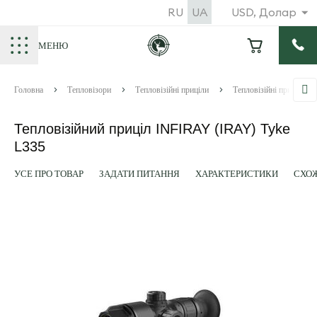
RU
UA
USD, Долар
МЕНЮ
Головна
Тепловізори
Тепловізійні приціли
Тепловізійні приціли IR
Тепловізійний приціл INFIRAY (IRAY) Tyke
L335
УСЕ ПРО ТОВАР
ЗАДАТИ ПИТАННЯ
ХАРАКТЕРИСТИКИ
СХОЖ