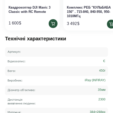
Квадрокоптер DJI Mavic 3
Комплекс РЕБ "КУЛЬБАБА
Classic with RC Remote
150" . 715-840, 840-950, 950-
1010МГц
1 600
$
3 492
$
Технічні характеристики
Артикул:
Відеозапис:
Є
Вага:
450
г
Виробник:
iRay (INFIRAY)
Діаметр об'єктива:
35
мм
Дистанція
2300
виявлення людини:
Матриця:
384×288
px