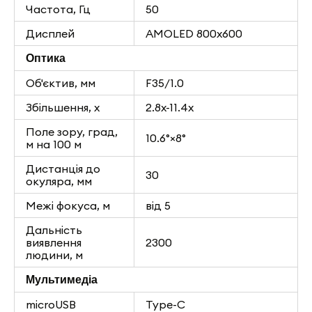
Частота, Гц
50
Дисплей
AMOLED 800x600
Оптика
Об'єктив, мм
F35/1.0
Збільшення, х
2.8x-11.4x
Поле зору, град,
10.6°×8°
м на 100 м
Дистанція до
30
окуляра, мм
Межі фокуса, м
від 5
Дальність
виявлення
2300
людини, м
Мультимедіа
microUSB
Type-C