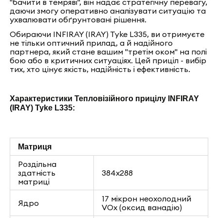
"бачити в темряві", він надає стратегічну перевагу,
даючи змогу оперативно аналізувати ситуацію та
ухвалювати обґрунтовані рішення.
Обираючи INFIRAY (IRAY) Tyke L335, ви отримуєте
не тільки оптичний прилад, а й надійного
партнера, який стане вашим "третім оком" на полі
бою або в критичних ситуаціях. Цей приціл - вибір
тих, хто цінує якість, надійність і ефективність.
Характеристики Тепловізійного прицілу INFIRAY
(IRAY) Tyke L335:
Матриця
Роздільна
здатність
384x288
матриці
17 мікрон неохолодний
Ядро
VOx (оксид ванадію)