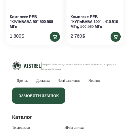
Комплекс РЕБ
Комплекс РЕБ
"КУЛЬБАБА 50" 500-560
"КУЛЬБАБА 100" - 410-510
МГц
МГц, 500-560 МГц
1 800
$
2 760
$
Інтернет магазин сучасних тепловізійних
прицілів та прицілів
нічного бачення
.
Про нас
Доставка
Часті запитання
Новини
ЗАМОВИТИ ДЗВІНОК
Каталог
Тепловізори
Нічна оптика