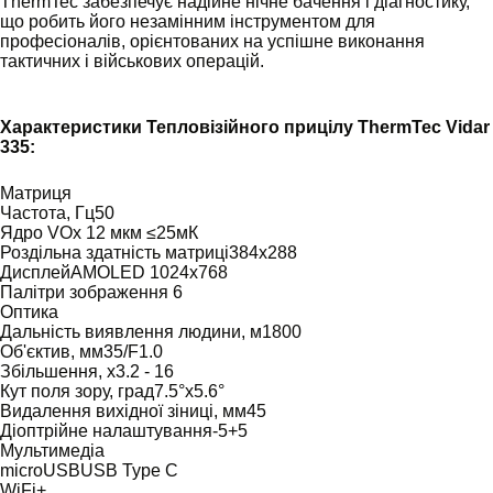
ThermTec забезпечує надійне нічне бачення і діагностику,
що робить його незамінним інструментом для
професіоналів, орієнтованих на успішне виконання
тактичних і військових операцій.
Характеристики Тепловізійного прицілу ThermTec Vidar
335:
Матриця
Частота, Гц50
Ядро VОх 12 мкм ≤25мК
Роздільна здатність матриці384x288
ДисплейAMOLED 1024x768
Палітри зображення 6
Оптика
Дальність виявлення людини, м1800
Об'єктив, мм35/F1.0
Збільшення, х3.2 - 16
Кут поля зору, град7.5°х5.6°
Видалення вихідної зіниці, мм45
Діоптрійне налаштування-5+5
Мультимедіа
microUSBUSB Type C
WiFi+