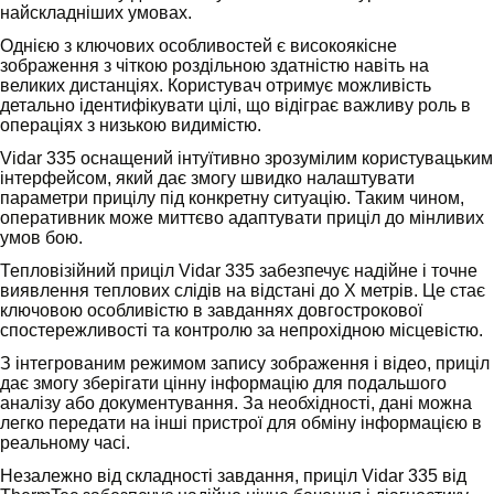
найскладніших умовах.
Однією з ключових особливостей є високоякісне
зображення з чіткою роздільною здатністю навіть на
великих дистанціях. Користувач отримує можливість
детально ідентифікувати цілі, що відіграє важливу роль в
операціях з низькою видимістю.
Vidar 335 оснащений інтуїтивно зрозумілим користувацьким
інтерфейсом, який дає змогу швидко налаштувати
параметри прицілу під конкретну ситуацію. Таким чином,
оперативник може миттєво адаптувати приціл до мінливих
умов бою.
Тепловізійний приціл Vidar 335 забезпечує надійне і точне
виявлення теплових слідів на відстані до X метрів. Це стає
ключовою особливістю в завданнях довгострокової
спостережливості та контролю за непрохідною місцевістю.
З інтегрованим режимом запису зображення і відео, приціл
дає змогу зберігати цінну інформацію для подальшого
аналізу або документування. За необхідності, дані можна
легко передати на інші пристрої для обміну інформацією в
реальному часі.
Незалежно від складності завдання, приціл Vidar 335 від