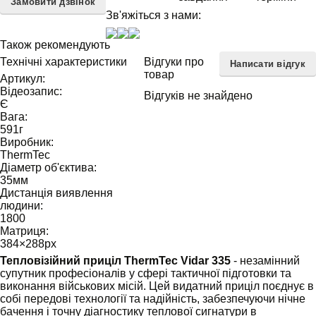
Замовити дзвінок
Зв'яжіться з нами:
Також рекомендують
Технічні характеристики
Відгуки про
Написати відгук
товар
Артикул:
Відеозапис:
Відгуків не знайдено
Є
Вага:
591
г
Виробник:
ThermTec
Діаметр об'єктива:
35
мм
Дистанція виявлення
людини:
1800
Матриця:
384×288
px
Тепловізійний приціл ThermTec Vidar 335
- незамінний
супутник професіоналів у сфері тактичної підготовки та
виконання військових місій. Цей видатний приціл поєднує в
собі передові технології та надійність, забезпечуючи нічне
бачення і точну діагностику теплової сигнатури в