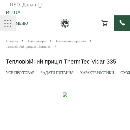
USD, Долар
RU
UA
МЕНЮ
Головна
Тепловізори
Тепловізійні приціли
Тепловізійні приціли ThermTec
Тепловізійний приціл ThermTec Vidar 335
УСЕ ПРО ТОВАР
ЗАДАТИ ПИТАННЯ
ХАРАКТЕРИСТИКИ
СХОЖ