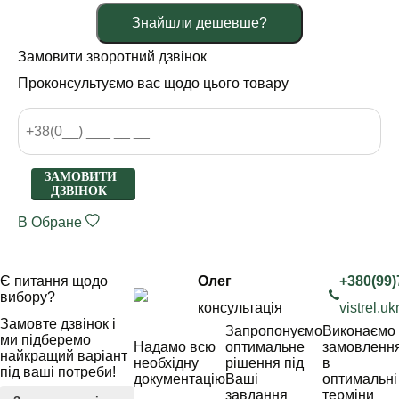
Знайшли дешевше?
Замовити зворотний дзвінок
Проконсультуємо вас щодо цього товару
ЗАМОВИТИ
ДЗВІНОК
В Обране
Є питання щодо
Олег
+380(99)
вибору?
консультація
vistrel.
Замовте дзвінок і
Запропонуємо
Виконаємо
ми підберемо
Надамо всю
оптимальне
замовленн
найкращий варіант
необхідну
рішення під
в
під ваші потреби!
документацію
Ваші
оптимальні
завдання
терміни