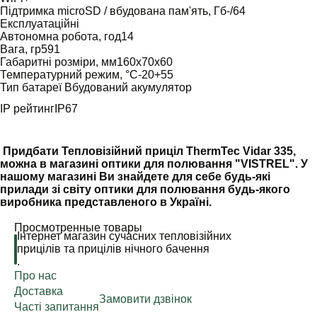
Підтримка microSD / вбудована пам'ять, Гб-/64
Експлуатаційні
Автономна робота, год14
Вага, гр591
Габаритні розміри, мм160х70х60
Температурний режим, °C-20+55
Тип батареї Вбудований акумулятор
IP рейтингIP67
Придбати Тепловізійний приціл ThermTec Vidar 335,
можна в магазині оптики для полювання "VISTREL". У
нашому магазині Ви знайдете для себе будь-які
прилади зі світу оптики для полювання будь-якого
виробника представленого в Україні.
Просмотренные товары
Інтернет магазин сучасних тепловізійних
прицілів та прицілів нічного бачення
.
Про нас
Доставка
Замовити дзвінок
Часті запитання